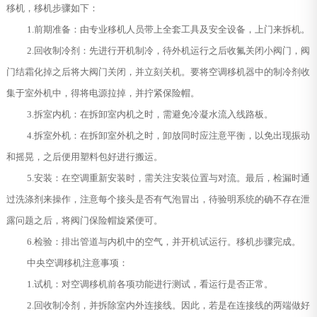
移机，移机步骤如下：
1.前期准备：由专业移机人员带上全套工具及安全设备，上门来拆机。
2.回收制冷剂：先进行开机制冷，待外机运行之后收氟关闭小阀门，阀
门结霜化掉之后将大阀门关闭，并立刻关机。要将空调移机器中的制冷剂收
集于室外机中，得将电源拉掉，并拧紧保险帽。
3.拆室内机：在拆卸室内机之时，需避免冷凝水流入线路板。
4.拆室外机：在拆卸室外机之时，卸放同时应注意平衡，以免出现振动
和摇晃，之后便用塑料包好进行搬运。
5.安装：在空调重新安装时，需关注安装位置与对流。最后，检漏时通
过洗涤剂来操作，注意每个接头是否有气泡冒出，待验明系统的确不存在泄
露问题之后，将阀门保险帽旋紧便可。
6.检验：排出管道与内机中的空气，并开机试运行。移机步骤完成。
中央空调移机注意事项：
1.试机：对空调移机前各项功能进行测试，看运行是否正常。
2.回收制冷剂，并拆除室内外连接线。因此，若是在连接线的两端做好