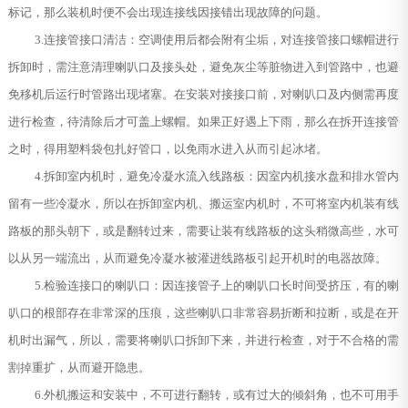
标记，那么装机时便不会出现连接线因接错出现故障的问题。
3.连接管接口清洁：空调使用后都会附有尘垢，对连接管接口螺帽进行
拆卸时，需注意清理喇叭口及接头处，避免灰尘等脏物进入到管路中，也避
免移机后运行时管路出现堵塞。在安装对接接口前，对喇叭口及内侧需再度
进行检查，待清除后才可盖上螺帽。如果正好遇上下雨，那么在拆开连接管
之时，得用塑料袋包扎好管口，以免雨水进入从而引起冰堵。
4.拆卸室内机时，避免冷凝水流入线路板：因室内机接水盘和排水管内
留有一些冷凝水，所以在拆卸室内机、搬运室内机时，不可将室内机装有线
路板的那头朝下，或是翻转过来，需要让装有线路板的这头稍微高些，水可
以从另一端流出，从而避免冷凝水被灌进线路板引起开机时的电器故障。
5.检验连接口的喇叭口：因连接管子上的喇叭口长时间受挤压，有的喇
叭口的根部存在非常深的压痕，这些喇叭口非常容易折断和拉断，或是在开
机时出漏气，所以，需要将喇叭口拆卸下来，并进行检查，对于不合格的需
割掉重扩，从而避开隐患。
6.外机搬运和安装中，不可进行翻转，或有过大的倾斜角，也不可用手