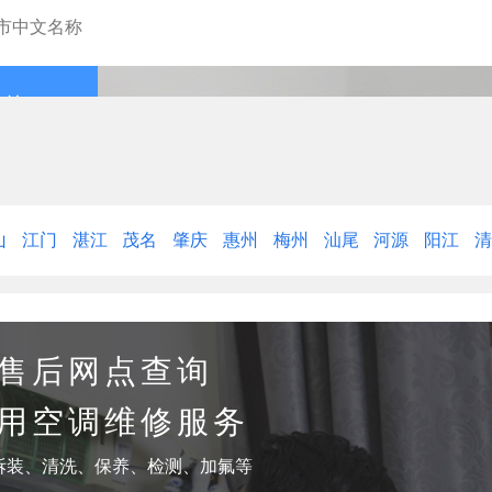
查询
山
江门
湛江
茂名
肇庆
惠州
梅州
汕尾
河源
阳江
售后网点查询
用空调维修服务
拆装、清洗、保养、检测、加氟等