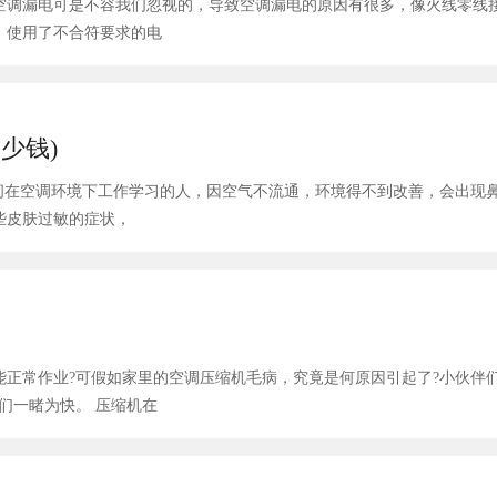
空调漏电可是不容我们忽视的，导致空调漏电的原因有很多，像火线零线
、使用了不合符要求的电
多少钱)
间在空调环境下工作学习的人，因空气不流通，环境得不到改善，会出现
些皮肤过敏的症状，
正常作业?可假如家里的空调压缩机毛病，究竟是何原因引起了?小伙伴
不想知道么?今日，给我们带来相关的知识内容普及，让我们一睹为快。 压缩机在