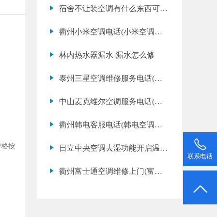
修价格表)
宿舍不让装空调有什么东西可以
制冷代替吗
衢州小米空调电话(小米空调不
制热应该怎么办)
林内热水器漏水-漏水怎么修
泰州三星空调维修服务电话(三
星空调故障代码大全)
中山麦克维尔空调服务电话(麦
克维尔空调故障代码e1是什么意
衢州韩电客服电话(韩电空调维
思)
修价格表)
严格按
日立中央空调去湿功能开启温度
联系电话
开到多少好
衢州富士通空调维修上门(富士
通空调内机噪音大怎么办)