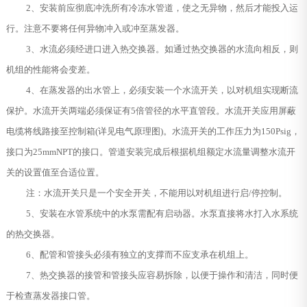
2、安装前应彻底冲洗所有冷冻水管道，使之无异物，然后才能投入运
行。注意不要将任何异物冲入或冲至蒸发器。
3、水流必须经进口进入热交换器。如通过热交换器的水流向相反，则
机组的性能将会变差。
4、在蒸发器的出水管上，必须安装一个水流开关，以对机组实现断流
保护。水流开关两端必须保证有5倍管径的水平直管段。水流开关应用屏蔽
电缆将线路接至控制箱(详见电气原理图)。水流开关的工作压力为150Psig，
接口为25mmNPT的接口。管道安装完成后根据机组额定水流量调整水流开
关的设置值至合适位置。
注：水流开关只是一个安全开关，不能用以对机组进行启/停控制。
5、安装在水管系统中的水泵需配有启动器。水泵直接将水打入水系统
的热交换器。
6、配管和管接头必须有独立的支撑而不应支承在机组上。
7、热交换器的接管和管接头应容易拆除，以便于操作和清洁，同时便
于检查蒸发器接口管。