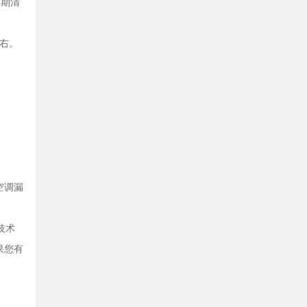
定期清
右。
空调漏
技术
果您有