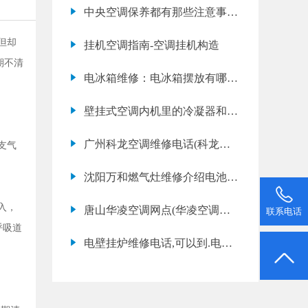
中央空调保养都有那些注意事
项！
但却
挂机空调指南-空调挂机构造
期不清
电冰箱维修：电冰箱摆放有哪些
要求
壁挂式空调内机里的冷凝器和蒸
发器部分的铝翅片上的铝片压扁
广州科龙空调维修电话(科龙空
支气
或压坏了会空调会不会有影响？
调故障代码e6是什么意思)
沈阳万和燃气灶维修介绍电池没
电了或者接
入，
唐山华凌空调网点(华凌空调故
联系电话
呼吸道
障代码e4是什么意思)
电壁挂炉维修电话,可以到.电壁
挂炉维修电话 贴