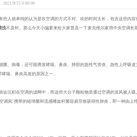
2021/9/15 0:00:00
有些人就单纯的认为是吹空调的方式不对、吹的时间太长，包含这些内容
清洗
不及时。那么今天小编要来给大家普及一下麦克维尔家用中央空调长
细菌、病毒，还可能诱发哮喘、鼻炎、肺部的急性气管炎、急性上呼吸道
节哮喘、鼻炎高发的原因之一。
就会沉积在空调的滤网中，而这些大分子颗粒物质通过空调的送风被人吸
空调风”携带的链球菌和流感嗜血杆菌容易导致获得性肺炎，即一种由上