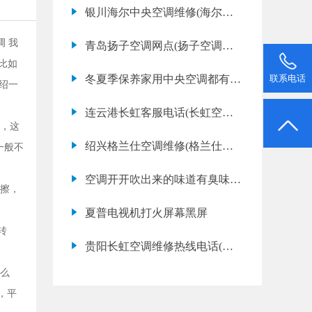
调故障代码e6是什么意思)
银川海尔中央空调维修(海尔中
央空调开不了机怎么办)
 我
青岛扬子空调网点(扬子空调故
比如
障代码e4是什么意思)
冬夏季保养家用中央空调都有那
联系电话
绍一
些项目
连云港长虹客服电话(长虹空调
，这
维修价格表)
绍兴格兰仕空调维修(格兰仕空
一般不
调故障代码e8是什么意思)
空调开开吹出来的味道有臭味。
擦，
怎么回事？
夏普电视机打火屏幕黑屏
转
贵阳长虹空调维修热线电话(长
虹空调漏水怎么解决内机漏水怎
么
么办)
，平