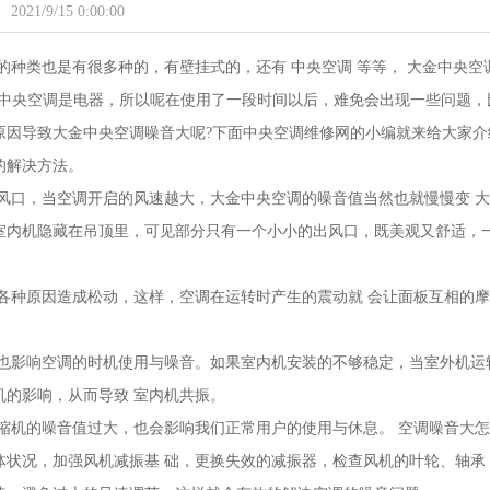
2021/9/15 0:00:00
种类也是有很多种的，有壁挂式的，还有 中央空调 等等， 大金中央空调
金中央空调是电器，所以呢在使用了一段时间以后，难免会出现一些问题，
原因导致大金中央空调噪音大呢?下面中央空调维修网的小编就来给大家介
的解决方法。
风口，当空调开启的风速越大，大金中央空调的噪音值当然也就慢慢变 大
室内机隐藏在吊顶里，可见部分只有一个小小的出风口，既美观又舒适，
各种原因造成松动，这样，空调在运转时产生的震动就 会让面板互相的摩
也影响空调的时机使用与噪音。如果室内机安装的不够稳定，当室外机运
的影响，从而导致 室内机共振。
缩机的噪音值过大，也会影响我们正常用户的使用与休息。 空调噪音大怎
体状况，加强风机减振基 础，更换失效的减振器，检查风机的叶轮、轴承