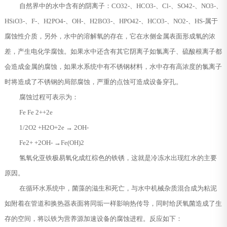
自然界中的水中含有的阴离子：CO32-、HCO3-、Cl-、SO42-、NO3-、
HSiO3-、F-、H2PO4-、OH-、H2BO3-、HPO42-、HCO3-、NO2-、HS-属于
腐蚀性介质，另外，水中的溶解氧的存在，它在水侧金属表面形成氧的浓
差，产生电化学腐蚀。如果水中还含有其它阴离子如氯离子、硫酸根离子都
会造成金属的腐蚀，如果水系统中有不锈钢材料，水中存有高浓度的氯离子
时将造成了不锈钢的局部腐蚀，严重的点蚀可造成设备穿孔。
腐蚀过程可表示为：
Fe Fe 2++2e
1/2O2 +H2O+2e → 2OH-
Fe2+ +2OH- →Fe(OH)2
氢氧化亚铁极易氧化成红棕色的铁锈，这就是冷冻水出现红水的主要
原因。
在循环水系统中，菌藻的滋生和死亡，与水中机械杂质混合成为粘泥
如附着在管道和换热器表面将同垢一样影响热传导，同时给厌氧菌造成了生
存的空间，将以铁为营养源加速设备的腐蚀进程。反应如下：