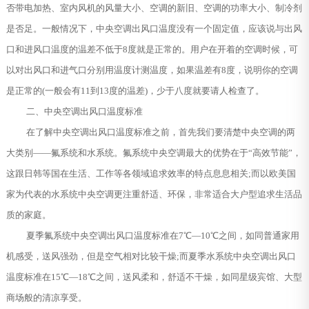
否带电加热、室内风机的风量大小、空调的新旧、空调的功率大小、制冷剂
是否足。一般情况下，中央空调出风口温度没有一个固定值，应该说与出风
口和进风口温度的温差不低于8度就是正常的。用户在开着的空调时候，可
以对出风口和进气口分别用温度计测温度，如果温差有8度，说明你的空调
是正常的(一般会有11到13度的温差)，少于八度就要请人检查了。
二、中央空调出风口温度标准
在了解中央空调出风口温度标准之前，首先我们要清楚中央空调的两
大类别——氟系统和水系统。氟系统中央空调最大的优势在于“高效节能”，
这跟日韩等国在生活、工作等各领域追求效率的特点息息相关;而以欧美国
家为代表的水系统中央空调更注重舒适、环保，非常适合大户型追求生活品
质的家庭。
夏季氟系统中央空调出风口温度标准在7℃—10℃之间，如同普通家用
机感受，送风强劲，但是空气相对比较干燥;而夏季水系统中央空调出风口
温度标准在15℃—18℃之间，送风柔和，舒适不干燥，如同星级宾馆、大型
商场般的清凉享受。