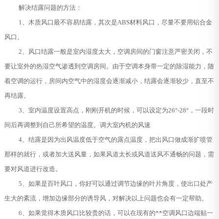
解决结露问题的方法：
1、木质风口最不容易结露，其次是ABS材料风口，尽量不要用铝合金
风口。
2、风口结露一般是室内湿度太大，空调房间的门窗注意严密关闭，不
要让室外的热湿空气渗透到空调房间。由于空调本身带一定的除湿能力，随
着空调的运行，房间内空气中的湿度会逐渐减小，结露会逐渐较少，直至不
再结露。
3、室内温度设置高点，刚刚开机的时候，可以设定为26°-28°，一段时
间后再调整到自己所希望的温度。调大室内机的风速
4、结露是因为出风温度低于空气的露点温度，把出风口做成渐扩喷管
那样的就行，或者加大送风量，如果风道太长或风道送风不通畅的问题，需
要对风道进行改造。
5、如果是百叶风口，你好可以通过调节边缘的叶片角度，使出口处产
生大的紊流，增加边缘部分的诱导风，对解决以上问题也会有一定帮助。
6、如果觉得木质风口比较贵的话，可以在现有的**空调风口边端贴一