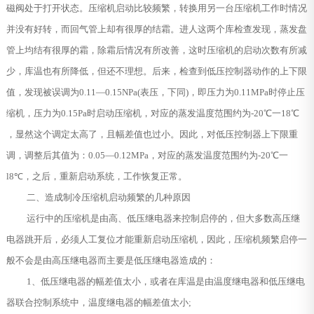
磁阀处于打开状态。压缩机启动比较频繁，转换用另一台压缩机工作时情况
并没有好转，而回气管上却有很厚的结霜。进人这两个库检查发现，蒸发盘
管上均结有很厚的霜，除霜后情况有所改善，这时压缩机的启动次数有所减
少，库温也有所降低，但还不理想。后来，检查到低压控制器动作的上下限
值，发现被误调为0.11—0.15NPa(表压，下同)，即压力为0.11MPa时停止压
缩机，压力为0.15Pa时启动压缩机，对应的蒸发温度范围约为-20℃一18℃
，显然这个调定太高了，且幅差值也过小。因此，对低压控制器上下限重
调，调整后其值为：0.05—0.12MPa，对应的蒸发温度范围约为-20℃一
l8℃，之后，重新启动系统，工作恢复正常。
二、造成制冷压缩机启动频繁的几种原因
运行中的压缩机是由高、低压继电器来控制启停的，但大多数高压继
电器跳开后，必须人工复位才能重新启动压缩机，因此，压缩机频繁启停一
般不会是由高压继电器而主要是低压继电器造成的：
1、低压继电器的幅差值太小，或者在库温是由温度继电器和低压继电
器联合控制系统中，温度继电器的幅差值太小;