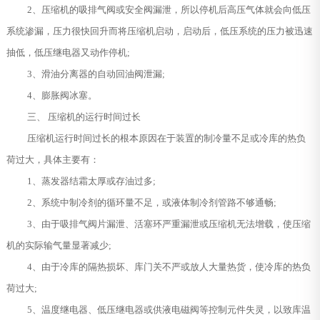
2、压缩机的吸排气阀或安全阀漏泄，所以停机后高压气体就会向低压
系统渗漏，压力很快回升而将压缩机启动，启动后，低压系统的压力被迅速
抽低，低压继电器又动作停机;
3、滑油分离器的自动回油阀泄漏;
4、膨胀阀冰塞。
三、 压缩机的运行时间过长
压缩机运行时间过长的根本原因在于装置的制冷量不足或冷库的热负
荷过大，具体主要有：
1、蒸发器结霜太厚或存油过多;
2、系统中制冷剂的循环量不足，或液体制冷剂管路不够通畅;
3、由于吸排气阀片漏泄、活塞环严重漏泄或压缩机无法增载，使压缩
机的实际输气量显著减少;
4、由于冷库的隔热损坏、库门关不严或放人大量热货，使冷库的热负
荷过大;
5、温度继电器、低压继电器或供液电磁阀等控制元件失灵，以致库温