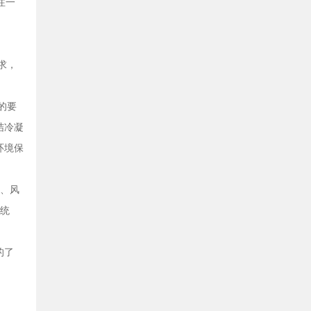
注一
求，
的要
结冷凝
环境保
暖、风
统
的了