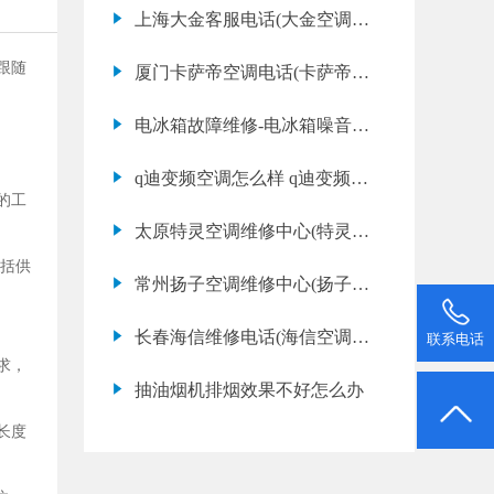
制冷应该怎么办)
上海大金客服电话(大金空调维
修价格表)
跟随
厦门卡萨帝空调电话(卡萨帝空
调不制热应该怎么办)
电冰箱故障维修-电冰箱噪音大
解决方法
q迪变频空调怎么样 q迪变频空
的工
调清洗方
太原特灵空调维修中心(特灵空
调网点地址查询)
括供
常州扬子空调维修中心(扬子空
调网点地址查询)
长春海信维修电话(海信空调有
联系电话
求，
异味怎么办)
抽油烟机排烟效果不好怎么办
长度