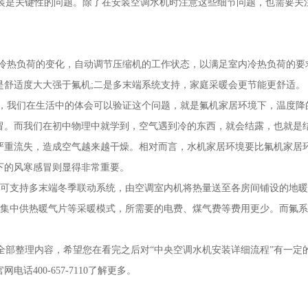
安装是关键性的问题。除了在安装空调水机时注意这些细节问题，也需要关
冷热负荷的变化，自动调节压缩机的工作状态，以满足室内冷热负荷的要
是舒适度大大强于氟机;二是多末端系统支持，家庭采暖会更节能更舒适。
，我们在生活中的体会可以验证这个问题，就是氟机家居环境下，温度降
冒。而我们在初中物理中就学到，空气遇到冷的东西，就会结露，也就是
严重流失，造成空气越来越干燥。相对而言，水机家居环境要比氟机家居
下的风寒感冒则显得非常重要。
，可支持多末端冬季联动系统，由空调室内机将热量送至各房间铺设的地
、集中供热暖气片等采暖模式，所需要的电费、煤气费等费用更少。而氟系
全部整理内容，希望您在看完之后对“中央空调水机安装详细流程”有一定
400-657-7110了解更多。