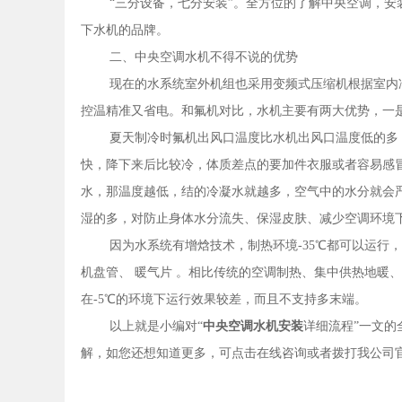
“三分设备，七分安装”。全方位的了解中央空调，
下水机的品牌。
二、中央空调水机不得不说的优势
现在的水系统室外机组也采用变频式压缩机根据室内
控温精准又省电。和氟机对比，水机主要有两大优势，一
夏天制冷时氟机出风口温度比水机出风口温度低的多
快，降下来后比较冷，体质差点的要加件衣服或者容易感
水，那温度越低，结的冷凝水就越多，空气中的水分就会
湿的多，对防止身体水分流失、保湿皮肤、减少空调环境
因为水系统有增焓技术，制热环境-35℃都可以运行
机盘管、 暖气片 。相比传统的空调制热、集中供热地暖
在-5℃的环境下运行效果较差，而且不支持多末端。
以上就是小编对“
中央空调水机安装
详细流程”一文的
解，如您还想知道更多，可点击在线咨询或者拨打我公司官网电话