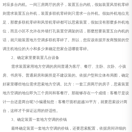
对应多台内机。一间三房两厅的房子，装置五台内机，假如装置风管机零碎
则需求装置五台外机，装置多联机零碎则只需求一台外机。假如外机地位充
足，那麼多联机零碎和风管机零碎都可以思索装置，假如没有那麼多外机地
位，而且小区不允许在外墙打孔装置空调架的话，那麼想要装置五台内机的
话，就只能装置地方空调多联机零碎了。所以，您应该依据开发商预留的空
调主机地位的大小和多少来确定您家合适哪套零碎。
2、确定家里要装置几台设备
需求装置家用地方空调的房间普通为客厅、餐厅、主卧、次卧、小孩
房、书房等。普通厨房和厕所是不建议装的。依据户型和立体布局图，确定
好家里哪些地位需求思索地方空调。比方：一套三房两厅的房子，思索装置
地方空调的地位即为三个房间和客餐厅。那能够存在一个成绩：客餐厅是设
计一台还是两台呢?小编通知您：客餐厅面积超越30平方，就要思索设计两
台，这样才干保证运用的舒适性。
3、确定装置一套地方空调的价钱
最终确定装置一套地方空调的价钱，还要思索配置，依据房间详细的