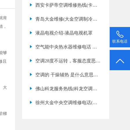
家会把名义制冷量
西安卡萨帝空调维修热线(卡萨
帝空调漏水如何处理)
就肯
青岛大金维修(大金空调制冷效
情，
果差是什么原因)
液晶电视介绍-液晶电视机罩
联系电话
空气能中央热水器维修电话 空
能够
气能中央热水器维
空调28度不运转，客服态度恶
修且
劣，求解。
空调的 干燥辅热 是什么意思？
有什么功能？
、大
佛山科龙服务热线(科龙空调维
修服务网点地址)
徐州大金中央空调维修电话(大
金中央空调上门维修收费标准)
阶梯