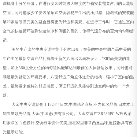
调机身十分的纤薄，在进行安装时能够大幅度的节省安装需要占用的天花板
空间，同时也减少了安装吊顶式空调容易产生出的压抑感。隐藏式的安装能
够和家居装潢完美的融合显得更为舒适和美观。在进行工作时，它通过室内
空气的快速循环达到快速制冷和供暖的目的，使得气流分布的更为均匀和舒
适。
美的生产出的中央空调性能十分的出众，在美的中央空调产品中美的
生产出的最新空调产品拥有着全新的八面出风面板设计，它时尚美观的造
型，加上360度全方位的均匀送风能够达到最佳的人体舒适效果，同时也能
满足最为舒适的环境要求。八面舒适广角立体送分的结构，缩小了室内的温
差，最终带来独特的舒适感受，保证舒适的风能够到达空间中的每一个角
落。
大金中央空调始创于1924年日本,中国驰名商标,业内知名品牌,日本本土
销售量领先品牌,大金(中国)投资有限公司。大金空调FTZR236PC-W外观采
用素净的白色设计,空调线条设计优美,挂在家里非常凸显品味,遥控器具有夜
光显示功能。