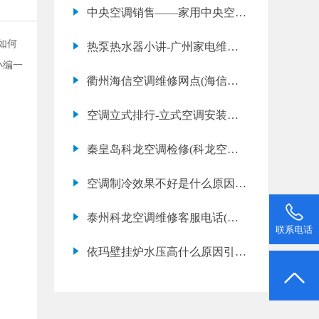
中央空调销售——家用中央空调
那个牌子好
如何
热泵热水器小讲-广州家电维修-
小编一
樱花热水器万和
衢州海信空调维修网点(海信空
调清洗保养多少钱一次)
空调立式排行-立式空调安装条
件
秦皇岛科龙空调检修(科龙空调
不制冷是什么原因)
空调制冷效果不好是什么原因
如何解决空调制冷不好
泰州科龙空调维修客服电话(科
联系电话
龙空调开不了机怎么办)
依玛壁挂炉水压高什么原因引起
的