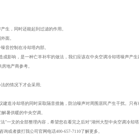
声产生，同时还能起到过滤的作用。
到外面。
分噪音控制在冷却塔内部。
造成影响，是一种亡羊补牢的做法，我们应该在中央空调冷却塔噪声产生
供房地产商参考。
法的情况下才会采用;
议建造冷却塔的同时采取隔音措施，防治噪声对周围居民产生干扰。只有
们解暑供暖的中央空调。
法”一文的全部整理内容，希望您在看完之后对“湖州大型中央空调冷却
者拨打我公司官网电话400-657-7110了解更多。