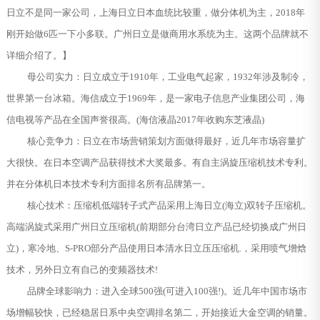
日立不是同一家公司，上海日立日本血统比较重，做分体机为主，2018年
刚开始做6匹一下小多联。广州日立是做商用水系统为主。这两个品牌就不
详细介绍了。】
母公司实力：日立成立于1910年，工业电气起家，1932年涉及制冷，
世界第一台冰箱。海信成立于1969年，是一家电子信息产业集团公司，海
信电视等产品在全国声誉很高。(海信液晶2017年收购东芝液晶)
核心竞争力：日立在市场营销策划方面做得最好，近几年市场容量扩
大很快。在日本空调产品获得技术大奖最多。有自主涡旋压缩机技术专利。
并在分体机日本技术专利方面排名所有品牌第一。
核心技术：压缩机低端转子式产品采用上海日立(海立)双转子压缩机。
高端涡旋式采用广州日立压缩机(前期部分台湾日立产品已经切换成广州日
立)，寒冷地、S-PRO部分产品使用日本清水日立压压缩机.，采用喷气增焓
技术，另外日立有自己的变频器技术!
品牌全球影响力：进入全球500强(可进入100强!)。近几年中国市场市
场增幅较快，已经稳居日系中央空调排名第二，开始接近大金空调的销量。