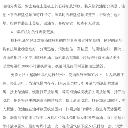
油细分离器。除去粘在上盖板上的石棉垫及污物。装入新的油细分离器，注
意上下石棉垫必须加钉订书订，压紧时石棉垫必须摆整齐，否则会引起冲
垫。按原样装回上盖板、回油管、各控制管，检查有无泄漏。
4、螺杆机油的保养及更换。
螺杆机油的好坏对喷油螺杆机的性能具有决定性的影响，良好的油品
具有抗氧化稳定性好、分离迅速、清泡性佳、高粘度、防腐性能好，因此，
必须使用纯正的专用螺杆机油。新机磨合期500小时后进行首次油品更换，
以后每运行2000小时更换新油。换油时最好同时更换油过滤器。
更换方法：起动压缩机运行5分钟，使油温升至50℃以上，油品粘度下
降。停止运行，当油气桶内存有0.1Mpa压力时，打开油气桶底部的放油
阀，接上储油罐。慢慢打开放油阀，等润滑油成滴状后关闭放油阀。拧开油
滤芯，把各管路里的润滑油同时放尽，换上新油滤芯。打开加油口螺堵，注
入新油，使油位在油标刻度线范围内，拧紧加油口螺堵，检查有无渗漏现
象。润滑油在使用过程中，发现油位线太低时应及时补充新油，而且必须经
常排放冷凝水，最好每周排放一次，在高温气候下应2-3天排放一次。润滑