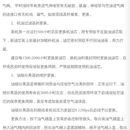
气阀。 平时须经常检查进气伸缩管有无破损、吸扁，伸缩管与空滤进气阀
的连接口有无松动、漏气。如发现须及时修复、更换。
2、机油过滤器的更换。
新机第一次运行500小时后应更换机油芯，用专用扳手反旋油滤芯取
下，新滤芯装上前最好加螺杆机油，滤芯密封用双手拧回油滤座，用力拧
紧。
建议每1500-2000小时更换新滤芯，换机油时最好同时更换油滤芯，在
环境恶劣时使用应缩短更换周期。严禁超期限使用机油滤芯。
3、油细分离器的维护更换。
油细分离器是将螺杆润滑油与压缩空气分离的部件，正常运行下，油
细分离器的使用寿命在3000小时左右，但在恶劣使用环境下必须缩短空滤
芯的保养更换周期，甚至考虑加装前置空气滤清器。
油细分离器在到期或者前后压力差超过0.12Mpa后必须予以更换。
更换方法：拆下油气桶盖上安装的各控制管接头。取出装油气桶盖上
伸入油气桶内的回油管，拆出油气桶上盖紧固螺栓。移开油气桶上盖，取出