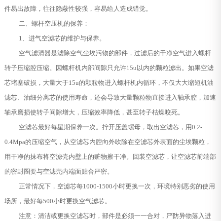
件易出故障，往往隐蔽性较强，容易给人造成错觉。
二、螺杆空压机的保养：
1、进气空滤芯的维护与保养。
空气滤清器是滤除空气尘埃污物的部件，过滤后的干净空气进入螺杆
转子压缩腔压缩。因螺杆机内部间隙只允许15u以内的颗粒滤出。如果空滤
芯堵塞破损，大量大于15u的颗粒物进入螺杆机内循环，不仅大大缩短机油
滤芯、油细分离芯的使用寿命，还会导致大量颗粒物直接进入轴承腔，加速
轴承磨损使转子间隙增大，压缩效率降低，甚至转子枯燥咬死。
空滤芯最好每星期保养一次。拧开压盖螺母，取出空滤芯，用0.2-
0.4Mpa的压缩空气，从空滤芯内腔向外吹除在空滤芯外表面的尘埃颗粒，
用干净的抹布将空滤壳内壁上的赃物擦干净。回装空滤芯，让空滤芯前端部
的密封圈要与空滤壳内端面贴合严密。
正常情况下，空滤芯每1000-1500小时更换一次，环境特别恶劣的使用
场所，最好每500小时更换空气滤芯。
注意：清洁或更换空滤芯时，部件是必须一一合对，严防异物落入进