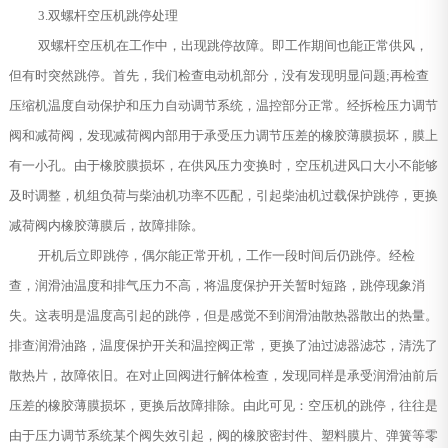
3.双螺杆空压机跳停处理
双螺杆空压机在工作中，出现跳停故障。即工作期间也能正常供风，
但有时突然跳停。首先，我们检查电动机部分，没有发现明显问题;再检查
压缩机温度自动保护和压力自动调节系统，温控部分正常。经拆检压力调节
阀和减荷阀，发现减荷阀内部用于承受压力调节压差的橡胶薄膜损坏，膜上
有一小孔。由于橡胶膜损坏，在供风压力变换时，空压机进风口大小不能够
及时调整，机组负荷与柴油机功率不匹配，引起柴油机过载保护跳停，更换
减荷阀内橡胶薄膜后，故障排除。
开机后立即跳停，偶尔能正常开机，工作一段时间后仍跳停。经检
查，润滑油温度和排气压力不高，将温度保护开关暂时短路，跳停现象消
失。这表明是温度高引起的跳停，但是感觉不到润滑油散热器散出的热量。
排查润滑油路，温度保护开关和温控阀正常，更换了油过滤器滤芯，清洗了
散热片，故障依旧。在对止回阀进行解体检查，发现同样是承受润滑油前后
压差的橡胶薄膜损坏，更换后故障排除。由此可见：空压机的跳停，往往是
由于压力调节系统某个阀失效引起，阀的橡胶密封件、塑料膜片、弹簧等零