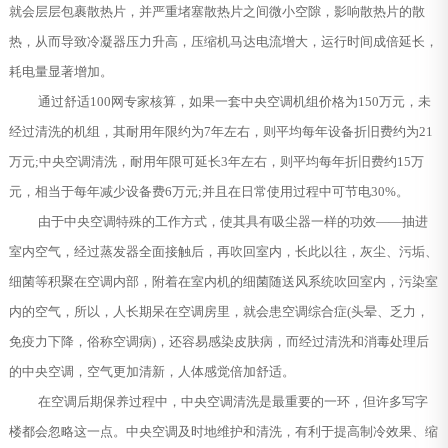
就会层层包裹散热片，并严重堵塞散热片之间微小空隙，影响散热片的散
热，从而导致冷凝器压力升高，压缩机马达电流增大，运行时间成倍延长，
耗电量显著增加。
通过舒适100网专家核算，如果一套中央空调机组价格为150万元，未
经过清洗的机组，其耐用年限约为7年左右，则平均每年设备折旧费约为21
万元;中央空调清洗，耐用年限可延长3年左右，则平均每年折旧费约15万
元，相当于每年减少设备费6万元;并且在日常使用过程中可节电30%。
由于中央空调特殊的工作方式，使其具有吸尘器一样的功效——抽进
室内空气，经过蒸发器全面接触后，再吹回室内，长此以往，灰尘、污垢、
细菌等积聚在空调内部，附着在室内机的细菌随送风系统吹回室内，污染室
内的空气，所以，人长期呆在空调房里，就会患空调综合症(头晕、乏力，
免疫力下降，俗称空调病)，还容易感染皮肤病，而经过清洗和消毒处理后
的中央空调，空气更加清新，人体感觉倍加舒适。
在空调后期保养过程中，中央空调清洗是最重要的一环，但许多写字
楼都会忽略这一点。中央空调及时地维护和清洗，有利于提高制冷效果、缩