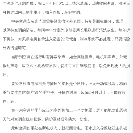
与涤纶丝压制而成，所以不可用40℃以上热水清洗，以防收缩变形。清洗后
可将过滤网上的水甩干，插入面板，装好空调。
中央空调安装完毕后需要经常擦洗外表面，特别是面板部分，毒理，
以保持空调的清洁。每隔半年对室外冷却器用长毛刷进行清洗灰尘。每年拆
下机芯，对风扇电机轴承注入适当的润滑油，制冷系统不必处理，只要清除
外表污垢即可。
当听到空调在运行时有异常杂声，如金属碰撞声、电机嗡嗡声、外壳
振动声等，应立即关机检查原因，切不可盲目继续使用，以免出现更大的损
坏。
要经常检查电源插头与插座的接触是否良好，应无松动或脱落，梅雨
季节要注意防潮;空调的手控停、开操作时间，应隔2分钟以上，不能连续
停、开。
在不用空调的季节应该为室外机加上一个防护罩，尽可能地防止恶劣
天气对空调主机的损坏。防护罩材质能防水，防尘。
此时空调如果处在断电状态，就把因雷电、雨水进入导致烧毁主机板