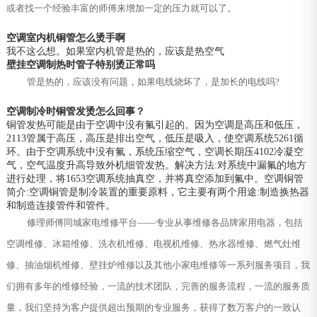
或者找一个经验丰富的师傅来增加一定的压力就可以了。
空调室内机铜管怎么烫手啊
我不这么想。如果室内机管是热的，应该是热空气
壁挂空调制热时管子特别烫正常吗
管是热的，应该没有问题，如果电线烧坏了，是加长的电线吗?
空调制冷时铜管发烫怎么回事？
铜管发热可能是由于空调中没有氟引起的。因为空调是高压和低压，
2113管属于高压，高压是排出空气，低压是吸入，使空调系统5261循
环。由于空调系统中没有氟，系统压缩空气，空调长期压4102冷凝空
气，空气温度升高导致外机细管发热。解决方法:对系统中漏氟的地方
进行处理，将1653空调系统抽真空，并将真空添加到氟中。空调铜管
简介:空调铜管是制冷装置的重要原料，它主要有两个用途:制造换热器
和制造连接管件和管件。
修理师傅同城家电维修平台——专业从事维修各品牌家用电器，包括
空调维修、冰箱维修、洗衣机维修、电视机维修、热水器维修、燃气灶维
修、抽油烟机维修、壁挂炉维修以及其他小家电维修等一系列服务项目，我
们拥有多年的维修经验，一流的技术团队，完善的服务流程，一流的服务质
量，我们坚持为客户提供超出预期的专业服务，获得了数万客户的一致认