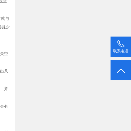
统空
后就与
关规定
联系电话
央空
出风
，并
会有