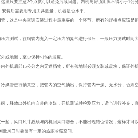
里只要注意2个点就可以避免后续问题。内机离房顶距离不得小于1公
，安装后需要用专用工具测量，机器是否水平。
管，这是中央空调安装过程中最重要的一个环节。所有的焊接点应该是
力测试，往铜管内充入一定压力的氮气进行保压，一般压力测试时间为
或地漏，至少保持>1%的坡度。
内外机后部15公分之内无遮挡物，所有落地脚必须安装减震块，保证外
冷媒管进行抽真空，把管内的空气抽出，保持管内干燥、无水分，否则
阀，释放出外机内自带的冷媒，开机测试并检测压力，适当进行补充，
一起，风口尺寸必须与内机回风口吻合，不能出现错位情况，这样才可
在测量风口时要留有一定的热胀冷缩空间。