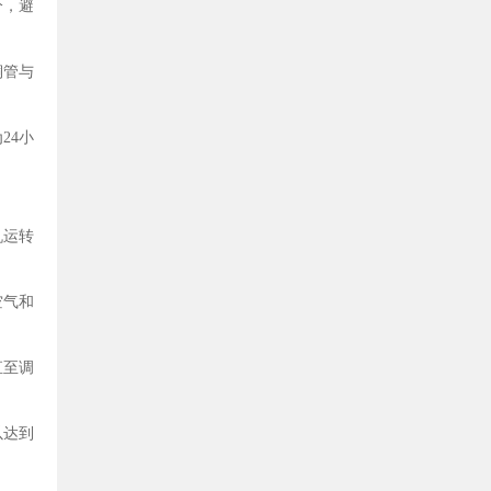
分，避
铜管与
24小
机运转
空气和
直至调
以达到