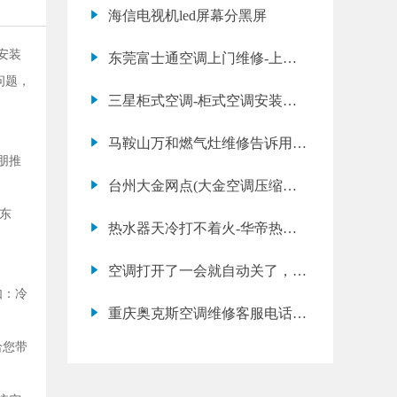
冷的维修方法
海信电视机led屏幕分黑屏
安装
东莞富士通空调上门维修-上海
问题，
美的中央空调风口滴水维修
三星柜式空调-柜式空调安装验
收
马鞍山万和燃气灶维修告诉用户
朋推
使用液化石油气
台州大金网点(大金空调压缩机
维修多少钱)
东
热水器天冷打不着火-华帝热水
器不打火
空调打开了一会就自动关了，过
如：冷
了一会又自己开，怎么回事
重庆奥克斯空调维修客服电话
(奥克斯空调开不了机怎么办)
给您带