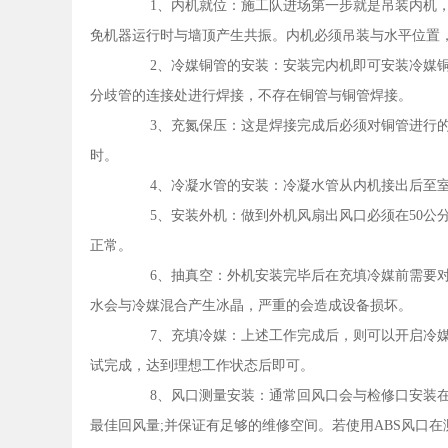
1、内机就位：施工队进场第一步就是吊装内机，这
免机器运行时与墙顶产生共振。内机必须吊装与水平位置
2、冷媒铜管的安装：安装完内机即可安装冷媒铜
分歧管的连接处进行焊接，不存在铜管与铜管焊接。
3、充氮保压：这是焊接完成后必须对铜管进行的压
时。
4、冷凝水管的安装：冷凝水管从内机接出后至室外
5、安装外机：做到外机风扇出风口必须在50公分
正常。
6、抽真空：外机安装完毕后在充填冷媒前需要对
水会与冷媒混合产生冰晶，严重的会造成设备损坏。
7、充填冷媒：上述工作完成后，则可以开启冷媒
试完成，达到理想工作状态后即可。
8、风口测量安装：通常回风口会与检修口安装在
最佳回风量;并保证有足够的维修空间。若使用ABS风口