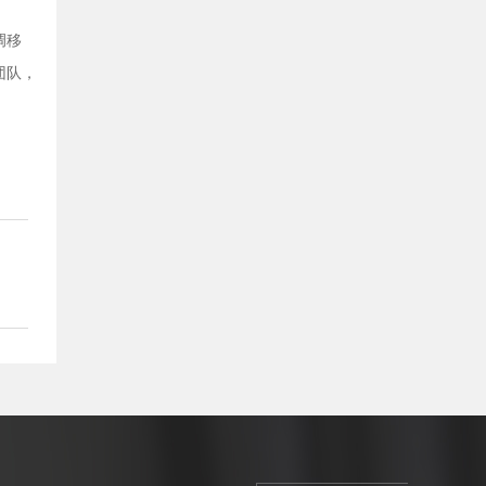
调移
团队，