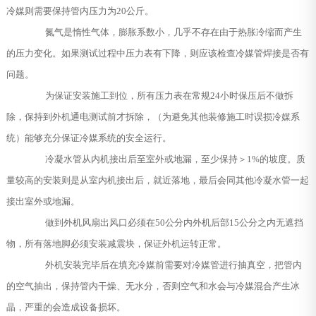
冷媒则需要保持管内压力为20公斤。
氮气是惰性气体，膨胀系数小，几乎不存在由于热胀冷缩而产生
的压力变化。如果测试过程中压力表有下降，则应该检查冷媒管焊接是否有
问题。
为保证安装施工到位，所有压力表在常规24小时保压后不做拆
除，保持到外机通电测试前才拆除，（为避免其他装修施工时误损冷媒系
统）能够充分保证冷媒系统的安全运行。
冷凝水管从内机接出后至室外或地漏，至少保持＞1%的坡度。质
量较高的安装则是从室内机接出后，就近落地，最后会同其他冷凝水管一起
接出室外或地漏。
做到外机风扇出风口必须在50公分内外机后部15公分之内无遮挡
物，所有落地脚必须安装减震块，保证外机运转正常。
外机安装完毕后在填充冷媒前需要对冷媒管进行抽真空，把管内
的空气抽出，保持管内干燥、无水分，否则空气和水会与冷媒混合产生冰
晶，严重的会造成设备损坏。