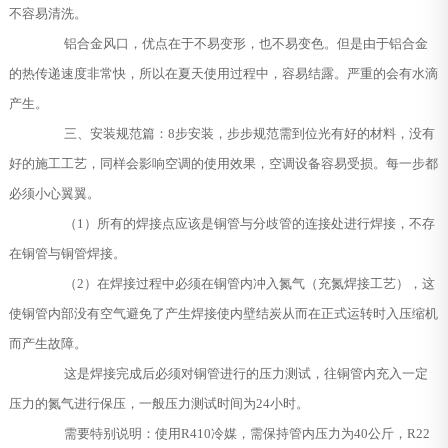
不容易清洗。
铝合金风口，优点在于不易变形，也不易变色。但是由于铝合金
的热传递速度非常快，所以在夏天使用过程中，容易结露。严重的会有水滴
产生。
三、安装规范篇：8步安装，步步规范需到位光有好的材料，没有
好的施工工艺，同样会影响空调的使用效果，空调设备容易受损。每一步都
必须小心翼翼。
（1）所有的焊接点应该是铜管与分歧管的连接处进行焊接，不存
在铜管与铜管焊接。
（2）在焊接过程中必须在铜管内冲入氮气（充氮焊接工艺），这
使铜管内部没有空气避免了产生焊接使内壁结炭从而在正式运转时入压缩机
而产生故障。
这是焊接完成后必须对铜管进行的压力测试，往铜管内充入一定
压力的氮气进行保压，一般压力测试时间为24小时。
需要特别说明：使用R410冷媒，需保持管内压力为40公斤，R22