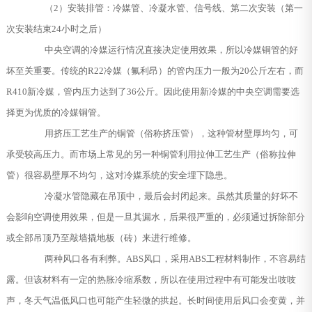
（2）安装排管：冷媒管、冷凝水管、信号线、第二次安装（第一
次安装结束24小时之后）
中央空调的冷媒运行情况直接决定使用效果，所以冷媒铜管的好
坏至关重要。传统的R22冷媒（氟利昂）的管内压力一般为20公斤左右，而
R410新冷媒，管内压力达到了36公斤。因此使用新冷媒的中央空调需要选
择更为优质的冷媒铜管。
用挤压工艺生产的铜管（俗称挤压管），这种管材壁厚均匀，可
承受较高压力。而市场上常见的另一种铜管利用拉伸工艺生产（俗称拉伸
管）很容易壁厚不均匀，这对冷媒系统的安全埋下隐患。
冷凝水管隐藏在吊顶中，最后会封闭起来。虽然其质量的好坏不
会影响空调使用效果，但是一旦其漏水，后果很严重的，必须通过拆除部分
或全部吊顶乃至敲墙撬地板（砖）来进行维修。
两种风口各有利弊。ABS风口，采用ABS工程材料制作，不容易结
露。但该材料有一定的热胀冷缩系数，所以在使用过程中有可能发出吱吱
声，冬天气温低风口也可能产生轻微的拱起。长时间使用后风口会变黄，并