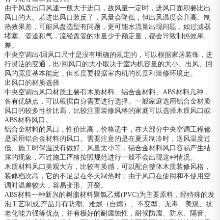
由于风盘出口风速一般大于进口，故风量一定时，进风口面积要比出
风口的大。若进出风口装反了，风量会降低，但出风温度会升高。制
热效果差，可能风盘选型有问题，更可能水流量出现问题，如过滤器
堵塞、管道积气，流经盘管的水量少于额定量，都会导致制热效果
差。
中央空调出/回风口尺寸是没有明确的规定的，可以根据家居装饰，进
行灵活的变通，出/回风口的大小取决于室内机容量的大小。出风、回
风的宽度基本能定，但长度要根据室内机的长度和装修环境定。
出风口的材质选择
中央空调出风口材质主要有木质材料、铝合金材料、ABS材料几种，
各有优缺点，可以根据自身需要进行选择。一般家庭选用铝合金材质
风口的较多性价比高，比较注重装修风格的家庭可以选择木质风口或
ABS材料风口。
铝合金材料的风口，性价比高，价格适中，在大部分中央空调工程都
是采用铝合金材料的风口。需要注意的是在夏天制冷时，送风温度过
低、施工时保温没有做好、风量太小等，铝合金材料风口容易产生结
露的现象，不过施工严格按照规范进行一般不会出现这种情况。
木质材料风口美观大方，比较有质感，可以配合整体木质装修风格，
装修档次高，它的不足是在冬天制热时，由于风口在使用和不使用空
调时温差较大，容易变形、开裂。
ABS材料一种新兴的树脂材料聚氯乙烯(PVC)为主要原料，经特殊的发
泡工艺制成,产品具有防潮、难燃（自熄）、不变型、无毒、美观、抗
老化能力强等优点，并有极好的耐腐蚀性，耐候防腐、防水、隔音、