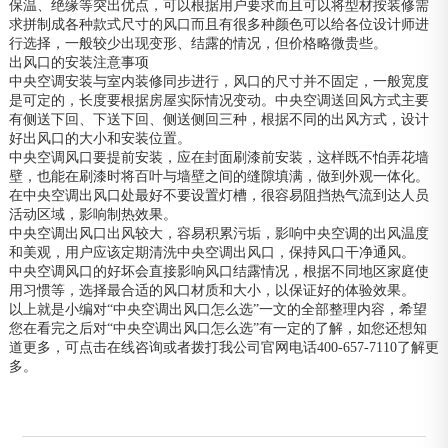
保温、绝缘等突出优点，可以根据用户要求而且可以将型材按装修需
求拼制成各种款式尺寸的风口而且有很多种颜色可以给各位设计师进
行选择，一般较少出现变形、结露的情况，但价格略微贵些。
出风口的安装注意事项
中央空调安装与室内装修同步进行，风口的尺寸并不固定，一般宽度
是可定的，长度要根据房屋实际情况变动。中央空调送回风方式主要
有侧送下回、下送下回、侧送侧回三种，根据不同的出风方式，设计
好出风口的大小和安装位置。
中央空调风口要提前安装，应在封面刷漆前安装，这样既不怕弄花墙
壁，也能在刷漆时将百叶与墙壁之间的缝隙填满，做到外观一体化。
在中央空调出风口处最好不要设置灯槽，很容易阻挡热气流到达人员
活动区域，影响制热效果。
中央空调出风口出风较大，容易积累污垢，影响中央空调的出风温度
和美观，用户应该定期清洗中央空调出风口，保持风口干净通风。
中央空调风口的好坏会直接影响风口结露情况，根据不同地区家庭使
用习惯等，选择最合适的风口材质和大小，以保证好的体验效果。
以上就是小编对“中央空调出风口怎么选”一文的全部整理内容，希望
您在看完之后对“中央空调出风口怎么选”有一定的了解，如您还想知
道更多，可点击在线咨询或者拨打我公司官网电话400-657-7110了解更
多。