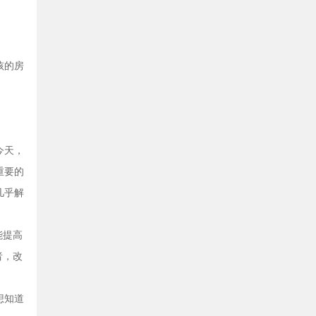
孩的房
今天，
重要的
几乎解
能提高
者，改
想知道