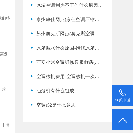
维修多少钱)
冰箱空调制热不工作什么原因—
美的空调不制热
我们很
泰州康佳网点(康佳空调压缩机
维修多少钱)
苏州奥克斯网点(奥克斯空调压
缩机维修多少钱)
冰箱漏水什么原因-维修冰箱漏
需要
水故障
西安小米空调维修客服电话(小
米空调故障代码e2是什么意思)
空调移机费用-空调移机一次多
少钱
要求，
油烟机有什么组成
联系电话
空调r32是什么意思
，非常