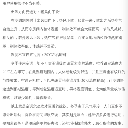
用户使用操作不当有关。
出风方向要选对：暖风向下吹!
在空调制热时让出风口向下，热风下吹，如此一来，吹出之后热空气
自然上升，从而令房间内整体温暖，制热效率就会大幅提高，节能又减耗。
相反的 ，若是暖风上吹，热空气在房顶聚集，而接近地面的位置依然凉飕
飕，制热效率低，体感并不舒适。
温度不宜设置过高：20℃左右即可
冬季使用空调，切不可贪图温暖而设置太高的温度。推荐设定温度为
20℃左右即可，在此温度范围内，人体感觉较为舒适，并且空调也有较好的
节能效果。空调开机时，可以先设置稍高温度(比预期温度稍高)，让空调快
速达到预期温度，等到感觉温度适宜时，再将温度调低，改为低风量或节能
模式，以减少能耗，降低噪音。
以上就是空调怎么吹才更暖的建议。冬季由于天气寒冷，人们更多不
愿外出活动，喜欢在房间里吹空调。其实越是寒冷，越应该多多进行运动，
要知道锻炼可是驱除寒冷的好办法，还能增强抗病能力，减少疾病的发生。