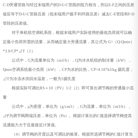
C-D旁通管路与经过末端用户的D-U-C管路的阻力相当，所以E-F之间的压差
值应等于D-U-C管路压差（指末端用户最不利环路压差）减去C-E管段和F-D
管段的压差值。
对于单机组空调机系统，根据末端用户实际使用的最低负荷就可以确
定最小负荷所需的流量，从而确定最大旁通流量，其公式为:G=（Q-Qmin）
*3.6/CP*⊿T（1）
公式中，G为流量单位为（m3/h），Q为冷水机组的制冷量（kW），
Qmin空调系统最小负荷（kW），CP为水的比热，CP=4.187kJ/kg.摄氏度，
⊿T为冷冻水供回水温差，一般为5摄氏度
根据实际可调比RS＝10（PV）1/2（2）即可算出调节阀的旁通最小流
量
公式中，ρ为密度，单位为（g/cm3），G为流量，单位为（m3/h），
⊿P为调节阀两端压差，单位为（Pa）。根据计算出的C值选择调节阀使其
流通能力大于且最接近计算值。
（4）调节阀的开度以及可调比的验算。根据所选调节阀的C值计算当