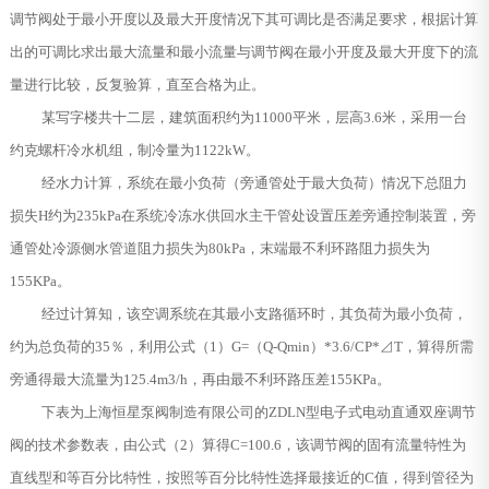
调节阀处于最小开度以及最大开度情况下其可调比是否满足要求，根据计算
出的可调比求出最大流量和最小流量与调节阀在最小开度及最大开度下的流
量进行比较，反复验算，直至合格为止。
某写字楼共十二层，建筑面积约为11000平米，层高3.6米，采用一台
约克螺杆冷水机组，制冷量为1122kW。
经水力计算，系统在最小负荷（旁通管处于最大负荷）情况下总阻力
损失H约为235kPa在系统冷冻水供回水主干管处设置压差旁通控制装置，旁
通管处冷源侧水管道阻力损失为80kPa，末端最不利环路阻力损失为
155KPa。
经过计算知，该空调系统在其最小支路循环时，其负荷为最小负荷，
约为总负荷的35％，利用公式（1）G=（Q-Qmin）*3.6/CP*⊿T，算得所需
旁通得最大流量为125.4m3/h，再由最不利环路压差155KPa。
下表为上海恒星泵阀制造有限公司的ZDLN型电子式电动直通双座调节
阀的技术参数表，由公式（2）算得C=100.6，该调节阀的固有流量特性为
直线型和等百分比特性，按照等百分比特性选择最接近的C值，得到管径为