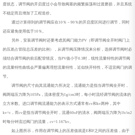
度状态，调节阀的开启度过小会导致阀塞的频繁振荡和过渡磨损，并且系统
不稳定而且增加了工程造价。
通过计算得到的调节阀应在10％－90％的开启度区间进行调节，同时
还应避免使用低于10％。
另外，安装调节阀时还要考虑其阀门能力PV（即调节阀全开时阀门上
的压差占管段总压差的比例），从调节阀压降情况来分析，选择调节阀时必
须结合调节阀的前后配管情况，当PV值小于0.3时，线性流量特性的调节阀
的流量特性曲线会严重偏离理想流量特性，近似快开特性，不适宜阀门的调
节。
调节阀的尺寸由其流通能力所决定，流通能力是指当调节阀全开时，
阀两端压力降为105Pa，流体密度为1g/cm3时，每小时流经调节阀的流体的
立方米数。进口调节阀流通能力的表示方式通常有cv和kv两种，其中
kv=c，而cv是指当调节阀全开时，流通60oF的清水，阀两端压力降为1b/in2
时每分钟流过阀门的流量，cv=1.167kv。
如上图所示，作用在调节阀上的压差值就是E和F之间的压差值，由于