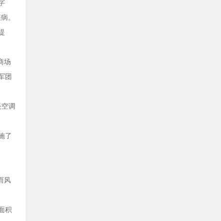
字
疾病。
提
商场
军团
央空调
施了
而风
面积