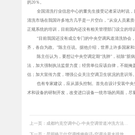
的20％。
全国清洗行业信息中心的董先生接受记者采访时说，
清洗市场在我国许多地方几乎是一片空白，“从业人员素质
正规系统的培训，目前国内还没有相关管理部门设立的培
“目前我国还没有成立专门的中央空调风道清洗协会
齐，各自为政。”陈主任说。据他介绍，世界上许多国家
陈主任认为，要想让中央空调定期“洗肺”，祛除“脏
法，加大强制执法监督力度；经营单位应该自律，不能掩
估；加大宣传力度，增强公众关注空调卫生状况的意识等
也有专家建议，应从源头控制。首先在设计安装中央
术和设备的研制开发，改变进口设备一统市场的局面，尽
上一页：成都约克空调中心-中央空调管道冲洗方法介
绍
下一页：昆明格兰仕空调维修电话-空调冷凝水排放的