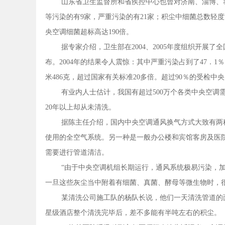
山东省卫生监督所和省疾控中心也曾对济南、淄博、
等污染的有9家，严重污染的有21家；积尘中细菌总数轻度
央空调细菌超标高达190倍。
据专家介绍，卫生部在2004、2005年度组织开展
布。2004年的结果令人震惊：其中严重污染占到了47．1
米486克，超过国家有关标准20多倍。超过90％的受检
有业内人士估计，我国有超过500万个各类中央空调
20年以上却从未清洗。
据陈主任介绍，国内中央空调通风换气方式大致有两
使用的全空气系统。另一种是一般办公楼和宾馆客房及医
需要进行管道清洁。
“由于中央空调机组长期运行，通风系统极易污染，
一旦这些灰尘当中附着有细菌、真菌、酵母等微生物时，
某清洗公司施工队的杨队长说，他们一天清洗管道的面积
星级酒店整个清洗完毕后，差不多能有半吨左右的积尘。