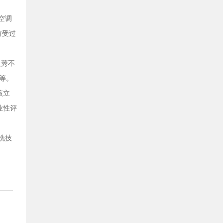
空调
有受过
良莠不
等。
该立
业性评
洗技