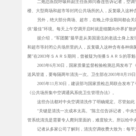
二炮总医院呼吸科副主任医师闫春连告诉记者，空调
楼、大型商场和超市等封闭公共场所的人，反复吸入这种含
另外，绝大部分商场、超市，在晚上停业期间都会关
供“最佳”环境。每天上午空调开启时就是细菌向外界扩散
据介绍，“军团菌”最早是从美国退伍的老战士身上
和超市等封闭公共场所里的人，反复吸入这种含有各种病菌
菌”在2003年ＳＡＲＳ期间，曾被疑为传播ＳＡＲＳ的罪
2003年6月30日，国家质量监督检验检测总局发
送风管道，要每隔两年清洗一次。卫生部在2003年8月1
2005年11月30日，建设部与国家质检总局联合发
《公共场所集中空调通风系统卫生管理办法》。
这些办法都对中央空调清洗作了明确规定。尽管如此
“关键是清洗一次成本太高。”陈主任告诉记者，中
管系统清洗是需要专人爬到里面的，难度较大。所以给中
记者从多家公司了解到，清洗空调收费大致为：每平方