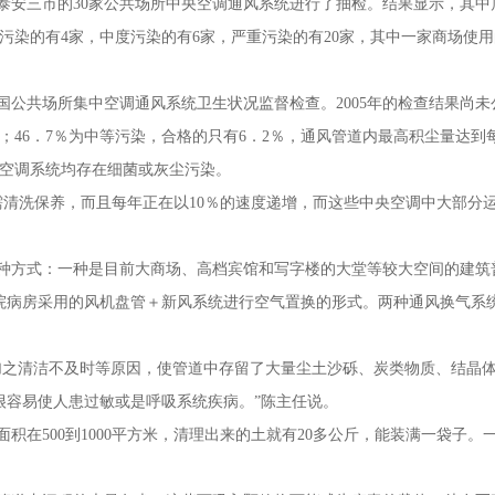
泰安三市的30家公共场所中央空调通风系统进行了抽检。结果显示，其中
污染的有4家，中度污染的有6家，严重污染的有20家，其中一家商场使
了全国公共场所集中空调通风系统卫生状况监督检查。2005年的检查结果尚未
％；46．7％为中等污染，合格的只有6．2％，通风管道内最高积尘量达到
中央空调系统均存在细菌或灰尘污染。
需清洗保养，而且每年正在以10％的速度递增，而这些中央空调中大部分
种方式：一种是目前大商场、高档宾馆和写字楼的大堂等较大空间的建筑
院病房采用的风机盘管＋新风系统进行空气置换的形式。两种通风换气系
加之清洁不及时等原因，使管道中存留了大量尘土沙砾、炭类物质、结晶
很容易使人患过敏或是呼吸系统疾病。”陈主任说。
在500到1000平方米，清理出来的土就有20多公斤，能装满一袋子。