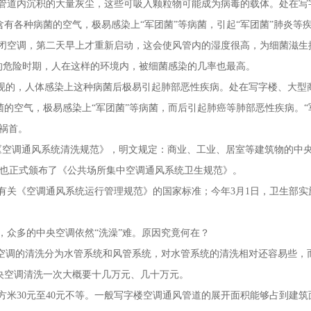
管道内沉积的大量灰尘，这些可吸入颗粒物可能成为病毒的载体。处在写
有各种病菌的空气，极易感染上“军团菌”等病菌，引起“军团菌”肺炎等
闭空调，第二天早上才重新启动，这会使风管内的湿度很高，为细菌滋生
的危险时期，人在这样的环境内，被细菌感染的几率也最高。
发现的，人体感染上这种病菌后极易引起肺部恶性疾病。处在写字楼、大型
的空气，极易感染上“军团菌”等病菌，而后引起肺癌等肺部恶性疾病。“
魁祸首。
布了《空调通风系统清洗规范》，明文规定：商业、工业、居室等建筑物的中
9日也正式颁布了《公共场所集中空调通风系统卫生规范》。
布了有关《空调通风系统运行管理规范》的国家标准；今年3月1日，卫生部实
，众多的中央空调依然“洗澡”难。原因究竟何在？
央空调的清洗分为水管系统和风管系统，对水管系统的清洗相对还容易些，
央空调清洗一次大概要十几万元、几十万元。
米30元至40元不等。一般写字楼空调通风管道的展开面积能够占到建筑