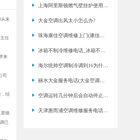
子的滚筒洗衣机好
上海阿里斯顿燃气壁挂炉使用方
法
却从未
大金空调出风太小怎么办?
珠海康佳空调维修上门(康佳空
副主任
调内机噪音大怎么办)
冰箱不制冷维修电话_冰箱不制
带来
冷风扇坏了怎么修
海尔统帅空调制冷调到16为什么
不怎么凉呢?
公司
丽水大金服务电话(大金空调维
修多少钱)
检，结
空调运转几分钟后会自动停止制
冷是什么原因
天津惠而浦空调维修服务电话
五星级
(惠而浦空调故障代码大全)
空调已