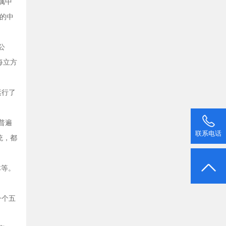
属中
用的中
公
每立方
运行了
普遍
联系电话
统，都
体等。
一个五