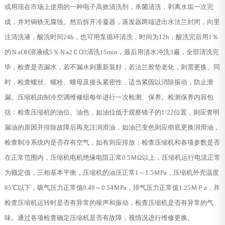
或用现在市场上使用的一种电子高效清洗剂，杀菌清洗，剥离水垢一次完
成，并对铜铁无腐蚀。然后拆开冷凝器，蒸发器两端进出水法兰封闭，向里
注清洗液，酸洗时间24h，也可用泵循环清洗，时间为12h，酸洗完后用1％
的ＮaOH溶液或5％Ｎa2ＣO3清洗15min，最后用清水冲洗3遍，全部清洗完
毕，检查是否漏水，若不漏水则重新装好，若法兰胶垫老化，则需更换。同
时，检查螺丝、螺栓、螺母及接头紧密性，适当紧固以消除振动，防止泄
漏。压缩机由制冷空调维修组每年进行一次检测、保养。检测保养内容包
括：检查压缩机的油位、油色，如油位低于观察镜子的1/22位置，则应查明
漏油的原因并排除故障后再充注润滑油，如油已变色则应彻底更换润滑油，
检查制冷系统内是否存有空气，如有则应排放；检查压缩机和各项参数是否
在正常范围内，压缩机电机绝缘电阻正常0.5ＭΩ以上，压缩机运行电流正常
为额定值，三相基本平衡，压缩机的油压正常1～1.5ＭPa，压缩机外壳温度
85℃以下，吸气压力正常值0.49～0.54ＭPa，排气压力正常值1.25ＭＰa，并
检查压缩机运转时是否有异常的噪声和振动，检查压缩机是否有异常的气
味。通过各项检查确定压缩机是否有故障，视情况进行维修更换。