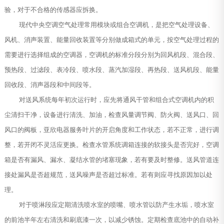
验，对于不合格的传感器应拆换。
现代中央空调空气处理常用模块或组合空调机，是把空气处理设备、
风机、消声装置、能量回收装置等分别做成箱式的单元，按空气处理过程的
需要进行选择组成的空调器，空调机的标准分段分别为回风机段、混合段、
预热段、过滤段、表冷段、喷水段、蒸汽加湿段、再热段、送风机段、能量
回收段、消声器段和中间段等。
对送风系统每年初次运行时，应先将通风干管和组合式空调机内的积
尘清扫干净，设备进行清洗、加油，检查风量调节阀、防火阀、送风口、回
风口的阀板，亚欣电器服务叶片的开启角度和工作状态，若不正常，进行调
整，若开闭不灵活应更换。检查水管系统调箱连接的软接头是否完好，空调
箱是否有漏风、漏水、凝结水管的堵塞现象，若有要及时整修。送风管道连
接处漏风是否超规范，送风噪声是否超过标准。若有则应寻找原因加以处
理。
对于喷淋段应定期清洗喷水室的喷嘴、喷水管以防产生水垢，喷水室
的前池半年左右清洗和刷底漆一次，以减少锈蚀。定期检查底池中的自动补