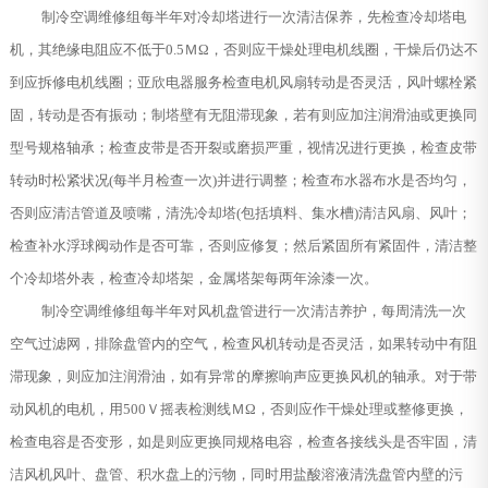
制冷空调维修组每半年对冷却塔进行一次清洁保养，先检查冷却塔电
机，其绝缘电阻应不低于0.5ＭΩ，否则应干燥处理电机线圈，干燥后仍达不
到应拆修电机线圈；亚欣电器服务检查电机风扇转动是否灵活，风叶螺栓紧
固，转动是否有振动；制塔壁有无阻滞现象，若有则应加注润滑油或更换同
型号规格轴承；检查皮带是否开裂或磨损严重，视情况进行更换，检查皮带
转动时松紧状况(每半月检查一次)并进行调整；检查布水器布水是否均匀，
否则应清洁管道及喷嘴，清洗冷却塔(包括填料、集水槽)清洁风扇、风叶；
检查补水浮球阀动作是否可靠，否则应修复；然后紧固所有紧固件，清洁整
个冷却塔外表，检查冷却塔架，金属塔架每两年涂漆一次。
制冷空调维修组每半年对风机盘管进行一次清洁养护，每周清洗一次
空气过滤网，排除盘管内的空气，检查风机转动是否灵活，如果转动中有阻
滞现象，则应加注润滑油，如有异常的摩擦响声应更换风机的轴承。对于带
动风机的电机，用500Ｖ摇表检测线ＭΩ，否则应作干燥处理或整修更换，
检查电容是否变形，如是则应更换同规格电容，检查各接线头是否牢固，清
洁风机风叶、盘管、积水盘上的污物，同时用盐酸溶液清洗盘管内壁的污