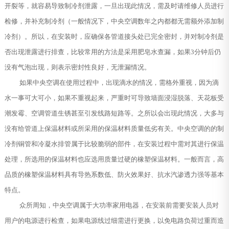
开裂等，就容易导致制冷剂泄露，一旦出现此情况，需及时请维修人员进行
检修，并补充制冷剂（一般情况下，中央空调数年之内都都无需额外添加制
冷剂）。所以，在安装时，应确保各管道接头处已完全密封，并对制冷剂是
否出现泄露进行排查，比较常用的方法是采用肥皂水查漏，如果3分钟后仍
没有气泡出现，则表示密封性良好，无泄漏情况。
如果中央空调在使用过程中，出现滴水的情况，需格外重视，因为滴
水一事可大可小，如果不重视起来，严重时可导致墙面浸湿脱落、天花板受
潮发霉、空调管道生锈甚至引发线路短路等。之所以会出现此情况，大多与
没有给管道上保温材料或所采用的保温材料质量低劣有关。中央空调的的制
冷剂铜管和冷凝水排管属于比较脆弱的部件，在安装过程中需对其进行保温
处理，所选用的保温材料也应选用质量过硬的橡塑保温材料。一般而言，高
品质的橡塑保温材料具有导热系数低、防火效果好、抗水汽渗透力强等基本
特点。
众所周知，中央空调属于大功率家用电器，在安装前需要安装人员对
用户的电源进行检查，如果电源线过细需进行更换，以免电路负荷过重而造