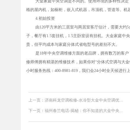
大金家庭中央空调是不同的。使用环境的多样性决定
格的屋内机，如橱柜，嵌入式机器，吊顶机，管道等。机
4.初始投资
由120平方米的三居室与两居室客厅估计，需要大约
子，餐厅有1.5套挂机，1.5主卧室设有挂机。大金家庭
贵，但平均成本与家庭分体式省电型号的差别不大。
是18年中央空调维修方面的老品牌，拥有数万的客
修师傅拥有精湛的维修技术，如果你对“分体式空调与大金
小时服务热线：400-8981-819，我们会24小时全天候进
上一页：济南科龙空调检修-水冷型大金中央空调优势
在哪里
下一页：福州春兰电话-揭秘：你不知道的大金中央空
调优势