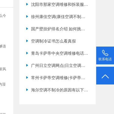
以前好，怎么办？
沈阳市那家空调维修和拆装服务
好 知道的告诉一下 谢谢
么今
徐州康佳空调(康佳空调不制热
是什么原因)
国产壁挂炉排名介绍 如何挑选
壁挂炉
空调制冷证书怎么看真假
够连
青岛卡萨帝中央空调维修电话
联系电话
(卡萨帝中央空调上门维修收费
广州日立空调网点(日立空调故
新风
标准)
障代码e4是什么意思)
常州卡萨帝空调维修(卡萨帝空
内湿
调故障代码e8是什么意思)
海尔空调不制冷的原因有以下六
种