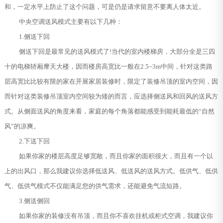
和，一定水平上防止了这个问题，可是仍是请求留意不要离人体太近。
中央空调送风模式主要有以下几种：
1.侧送下回
侧送下回是最常见的送风模式了!当代的室内楼梯房，大部分全是三四
十的电梯轿厢摩天大楼，因而楼房高宽比一般在2.5~3m中间，针对这类路
层高宽比比较有限的家在开展家居装修时，限定了装修吊顶的室内空间，因
而针对这类装修吊顶室内空间较为矮的而言，应选择侧送风和回风的送风方
式。从侧面送风的角度来看，家庭的每个角落都能感受到能耗最低的“自然
风”的凉爽。
2.下送下回
如果你家的楼层高度足够宽敞，而且你家的面积很大，而且有一个以
上的出风口，那么我建议你选择低送风、低送风的送风方式。低供气、低供
气、低供气模式不仅能满足您的供气需求，还能避免气流短路。
3.侧送侧回
如果你家的装修没有吊顶，而且你不喜欢挂机或柜式空调，我建议你