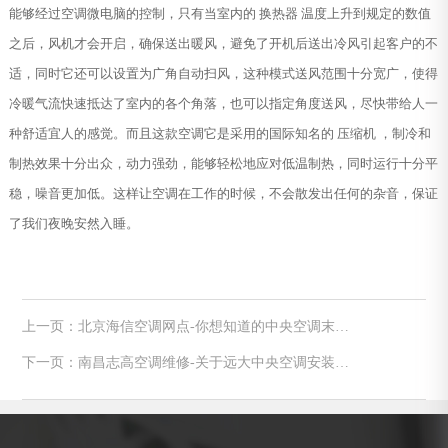
能够经过空调微电脑的控制，只有当室内的 换热器 温度上升到规定的数值
之后，风机才会开启，确保送出暖风，避免了开机后送出冷风引起客户的不
适，同时它还可以设置为广角自动扫风，这种模式送风范围十分宽广，使得
冷暖气流快速抵达了室内的各个角落，也可以指定角度送风，尽快带给人一
种舒适宜人的感觉。而且这款空调它是采用的国际知名的 压缩机 ，制冷和
制热效果十分出众，动力强劲，能够轻松地应对低温制热，同时运行十分平
稳，噪音更加低。这样让空调在工作的时候，不会散发出任何的杂音，保证
了我们夜晚安然入睡。
上一页：北京海信空调网点-你想知道的中央空调末端
设备问题都在这里
下一页：南昌志高空调维修-关于远大中央空调安装的
五问五答