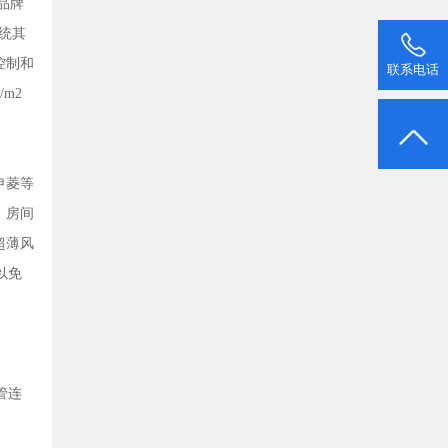
品牌
统其
控制和
联系电话
m2
申菱等
。房间
超薄风
以免
管连