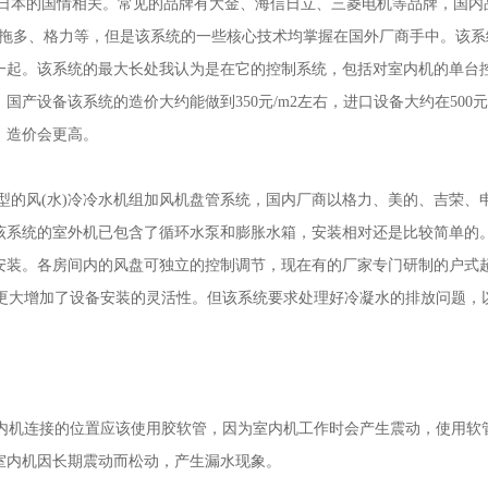
与日本的国情相关。常见的品牌有大金、海信日立、三菱电机等品牌，国内
一拖多、格力等，但是该系统的一些核心技术均掌握在国外厂商手中。该系
一起。该系统的最大长处我认为是在它的控制系统，包括对室内机的单台
设备该系统的造价大约能做到350元/m2左右，进口设备大约在500元/
，造价会更高。
型的风(水)冷冷水机组加风机盘管系统，国内厂商以格力、美的、吉荣、
该系统的室外机已包含了循环水泵和膨胀水箱，安装相对还是比较简单的
安装。各房间内的风盘可独立的控制调节，现在有的厂家专门研制的户式
多，更大增加了设备安装的灵活性。但该系统要求处理好冷凝水的排放问题，
室内机连接的位置应该使用胶软管，因为室内机工作时会产生震动，使用软
室内机因长期震动而松动，产生漏水现象。