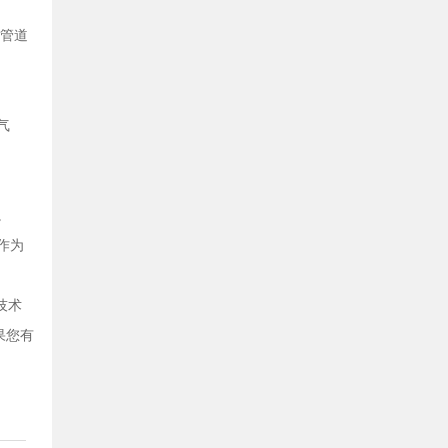
水管道
气
。
作为
。
技术
果您有