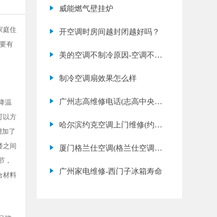
高中央空调上门维修收费标准)
威能燃气壁挂炉
家庭住
开空调时房间越封闭越好吗？
要有
美的空调不制冷原因-空调不制
冷的解决办法
制冷空调扇效果怎么样
广州志高维修电话(志高中央空
降温
调不制冷是什么原因)
可以方
哈尔滨约克空调上门维修(约克
增加了
空调不制冷应该怎么办)
楼之间
厦门格兰仕空调(格兰仕空调不
节，
制热是什么原因)
广州家电维修-西门子冰箱寿命
合材料