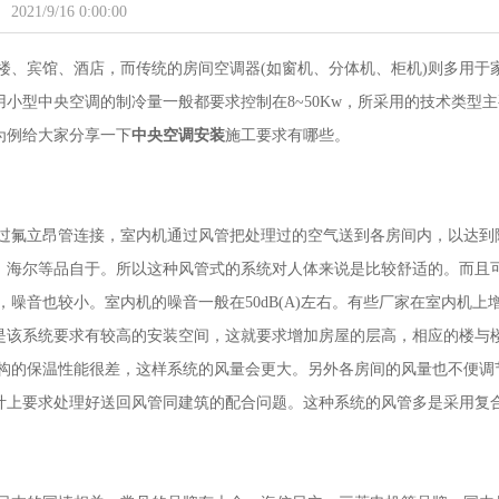
2021/9/16 0:00:00
楼、宾馆、酒店，而传统的房间空调器(如窗机、分体机、柜机)则多用于
小型中央空调的制冷量一般都要求控制在8~50Kw，所采用的技术类型主
为例给大家分享一下
中央空调安装
施工要求有哪些。
过氟立昂管连接，室内机通过风管把处理过的空气送到各房间内，以达到
、海尔等品自于。所以这种风管式的系统对人体来说是比较舒适的。而且
噪音也较小。室内机的噪音一般在50dB(A)左右。有些厂家在室内机上
是该系统要求有较高的安装空间，这就要求增加房屋的层高，相应的楼与
结构的保温性能很差，这样系统的风量会更大。另外各房间的风量也不便调
计上要求处理好送回风管同建筑的配合问题。这种系统的风管多是采用复