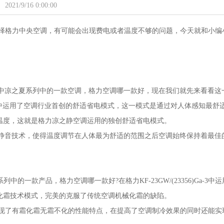
2021/9/16 0:00:00
择格力中央空调，有可能会出现费电或者温度不够的问题，今天就和小编
空调系列产品中凉之夏系列中的一款空调，格力空调哪一款好，现在我们就先来看看这
)D1-N1中运用了空调行业首创的舒适省电模式，这一模式是通过对人体感知最舒
温度，这就是格力凉之静空调运用的独创舒适省电模式。
了格力独创的静音技术，使得温度调节在人体最为舒适的范围之后空调始终保持着最佳
风系列中的一款产品，格力空调哪一款好?在格力KF-23GW/(23356)Ga-3中
化霜技术模式，完美的克服了传统空调机械化霜的缺陷。
现了有霜化霜无霜不化的性能特点，在提高了空调制冷效果的同时还能实