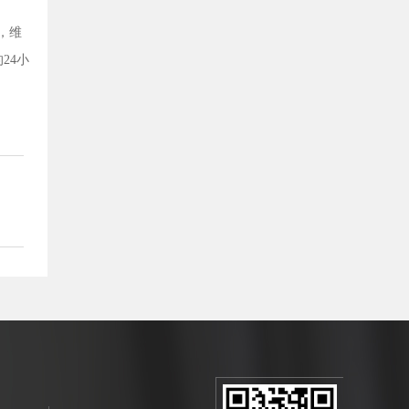
，维
24小