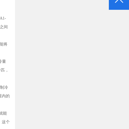
1-
互之间
能能将
冷量
一匹，
的制冷
屋内的
就能
，这个