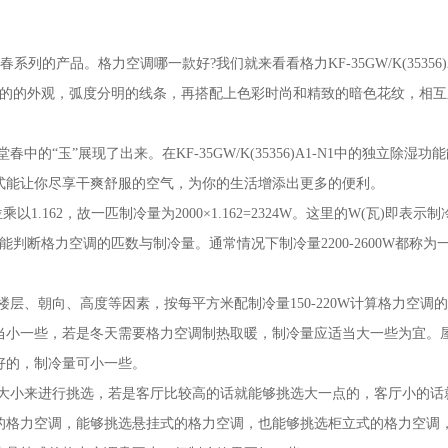
玉堂春系列的产品。格力空调哪一款好?我们就来看看格力KF-35GW/K(35356)A
空调上它典雅的的外观，弧度分明的线条，再搭配上色彩时尚和精致的暗色花纹，相
“玉”展现了出来。在KF-35GW/K(35356)A1-N1中的独立除湿功
式能让你尽享干爽舒服的空气，为你的生活增添出更多的便利。
.162，故一匹制冷量为2000×1.162=2324W。这里的W(瓦)即表示制
推，则大致能判断格力空调的匹数与制冷量。通常情况下制冷量2200-2600W都称为
层、朝向、高度等因素，按每平方米配制冷量150-220W计算格力空调
当小一些，若是冬天需要格力空调制热取暖，制冷量应适当大一些为宜。
好的，制冷量可小一些。
大小来进行挑选，若是客厅比较高的话就能够挑选大一点的，客厅小的话
的格力空调，能够挑选悬挂式的格力空调，也能够挑选柜立式的格力空调