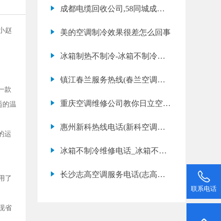
成都电缆回收公司,58同城成都
电线电缆回收频道
小赵
美的空调制冷效果很差怎么回事
冰箱制热不制冷-冰箱不制冷维
修
镇江春兰服务热线(春兰空调维
一款
修服务网点地址)
重庆空调维修公司教你日立空调
适的温
维修注意事项及
惠州新科热线电话(新科空调维
的运
修电话是多少)
冰箱不制冷维修电话_冰箱不制
冷风扇坏了怎么修
长沙志高空调服务电话(志高空
运用了
联系电话
调故障代码e1是什么意思)
现省