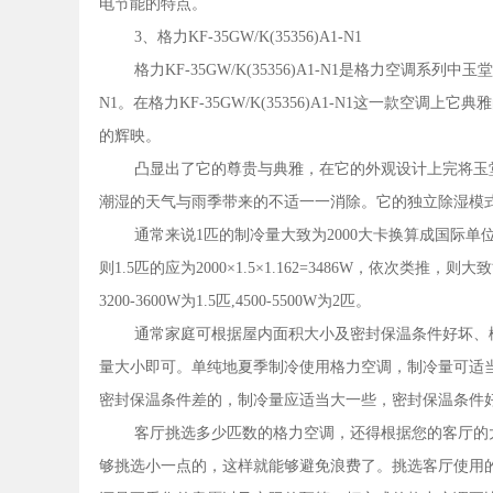
电节能的特点。
3、格力KF-35GW/K(35356)A1-N1
格力KF-35GW/K(35356)A1-N1是格力空调系列中
N1。在格力KF-35GW/K(35356)A1-N1这一款
的辉映。
凸显出了它的尊贵与典雅，在它的外观设计上完将玉堂春中的
潮湿的天气与雨季带来的不适一一消除。它的独立除湿模
通常来说1匹的制冷量大致为2000大卡换算成国际单位乘以1
则1.5匹的应为2000×1.5×1.162=3486W，依次类
3200-3600W为1.5匹,4500-5500W为2匹。
通常家庭可根据屋内面积大小及密封保温条件好坏、楼
量大小即可。单纯地夏季制冷使用格力空调，制冷量可适
密封保温条件差的，制冷量应适当大一些，密封保温条件
客厅挑选多少匹数的格力空调，还得根据您的客厅的
够挑选小一点的，这样就能够避免浪费了。挑选客厅使用