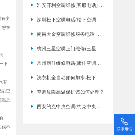
斯空调故障代码e2是什么意思)
淮安开利空调维修[客服电话]-淮
安开利空调维修服务中心
调有变
深圳松下空调电话(松下空调不
让您在
制热应该怎么办)
南昌大金空调维修服务电话-常
州中央空调风机盘管选型步骤及
杭州三星空调上门维修(三星空
注意事项
很
调不制冷应该怎么办)
常州康佳维修电话(康佳空调有
一下
异味怎么办)
洗衣机全自动如何加水-松下全
只有
自动洗衣机-
然后空
空调故障高温保护该如何处理？
定温度
西安约克中央空调(约克中央空
调不制热是什么原因)
的
时候不
联系电话