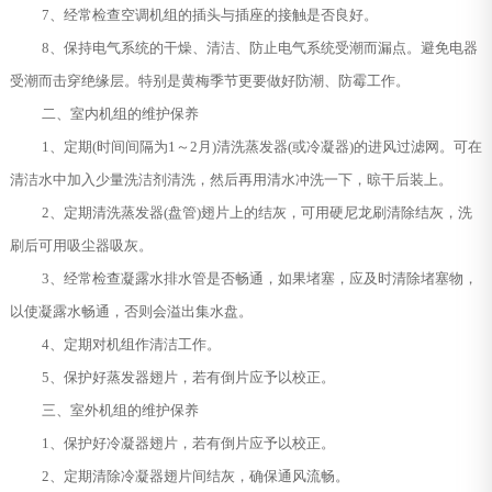
7、经常检查空调机组的插头与插座的接触是否良好。
8、保持电气系统的干燥、清洁、防止电气系统受潮而漏点。避免电器
受潮而击穿绝缘层。特别是黄梅季节更要做好防潮、防霉工作。
二、室内机组的维护保养
1、定期(时间间隔为1～2月)清洗蒸发器(或冷凝器)的进风过滤网。可在
清洁水中加入少量洗洁剂清洗，然后再用清水冲洗一下，晾干后装上。
2、定期清洗蒸发器(盘管)翅片上的结灰，可用硬尼龙刷清除结灰，洗
刷后可用吸尘器吸灰。
3、经常检查凝露水排水管是否畅通，如果堵塞，应及时清除堵塞物，
以使凝露水畅通，否则会溢出集水盘。
4、定期对机组作清洁工作。
5、保护好蒸发器翅片，若有倒片应予以校正。
三、室外机组的维护保养
1、保护好冷凝器翅片，若有倒片应予以校正。
2、定期清除冷凝器翅片间结灰，确保通风流畅。