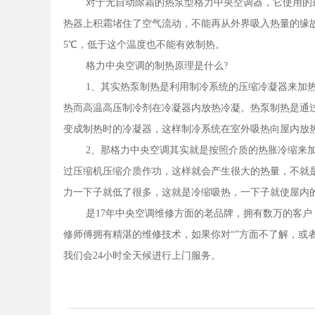
对于无自动除霜的热泵型格力中央空调器，它使用的
热器上积霜堵住了空气流动，不能再从外界吸入热量的缘
5℃，低于这个温度也不能有效制热。
格力中央空调的制热原理是什么?
1、其实热泵制热是利用制冷系统的压缩冷凝器来加
热而高温高压制冷剂在冷凝器内放热冷凝。热泵制热是通
变成制热时的冷凝器，这样制冷系统在室外吸热向屋内放
2、那格力中央空调其实就是按照介质的热胀冷缩来
过压缩机压缩介质作功，这样就会产生很大的热量，不就
力一下子就低了很多，这就是冷缩吸热，一下子就使屋内
是17年中央空调维修方面的老品牌，拥有数万的客
修师傅拥有精湛的维修技术，如果你对“”方面不了解，或者无法
我们会24小时全天候进行上门服务。