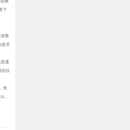
外部换
零下
蒸发吸
内盘管
就是通
质的压
，维
10，