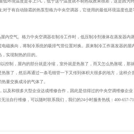
最低环境温度是零上5℃，低于这个温度就不制热或效果很差，这是因为
故;对于有自动除霜的热泵型格力中央空调器，它使用的最低环境温度也是
热屋内空气。格力中央空调器在制冷工作时，低压制冷剂液体在蒸发器内
过电磁换向，将制冷系统的吸排气管位置对换。原来制冷工作蒸发器的屋
热，实现制热的目的。
加以控制，屋内的部分就是冷缩，室外就是热胀了，而又怎么热胀呢，那
是热胀了，然后再通过一条毛细管一下又传到体积大很多的地方，这样介
的热量交换成冷的气体了。
户，以及和很多大型企业达成维修合作，因此是信得过的中央空调维修企业
自行维修，可以随时联系我们，我们的24小时服务热线：400-657-71