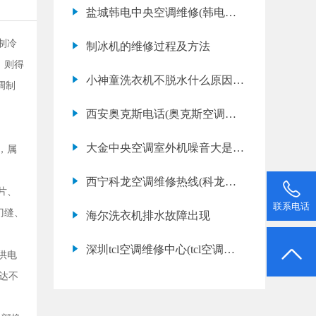
不制热应该怎么办)
盐城韩电中央空调维修(韩电中
央空调漏水是什么原因)
制冷
制冰机的维修过程及方法
，则得
小神童洗衣机不脱水什么原因_
调制
小神童洗衣机不脱
西安奥克斯电话(奥克斯空调维
修报价)
大金中央空调室外机噪音大是为
，属
何-空调噪音大的
西宁科龙空调维修热线(科龙空
片、
调漏水如何处理)
联系电话
门缝、
海尔洗衣机排水故障出现
深圳tcl空调维修中心(tcl空调网
供电
点地址查询)
达不