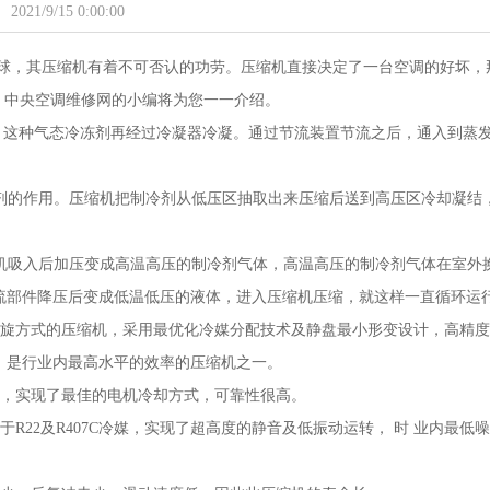
2021/9/15 0:00:00
球，其压缩机有着不可否认的功劳。压缩机直接决定了一台空调的好坏，
，中央空调维修网的小编将为您一一介绍。
)，这种气态冷冻剂再经过冷凝器冷凝。通过节流装置节流之后，通入到蒸
冷剂的作用。压缩机把制冷剂从低压区抽取出来压缩后送到高压区冷却凝结
缩机吸入后加压变成高温高压的制冷剂气体，高温高压的制冷剂气体在室外
流部件降压后变成低温低压的液体，进入压缩机压缩，就这样一直循环运
涡旋方式的压缩机，采用最优化冷媒分配技术及静盘最小形变设计，高精度
，是行业内最高水平的效率的压缩机之一。
承，实现了最佳的电机冷却方式，可靠性很高。
R22及R407C冷媒，实现了超高度的静音及低振动运转， 时 业内最低