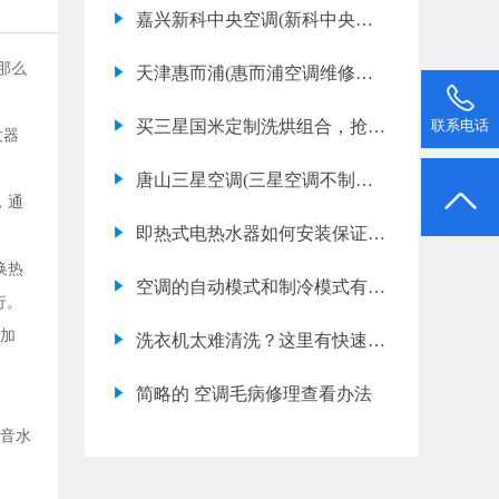
调故障代码e8是什么意思)
嘉兴新科中央空调(新科中央空
调不制热是什么原因)
那么
天津惠而浦(惠而浦空调维修服
务)
买三星国米定制洗烘组合，抢球
联系电话
发器
员签名球衣！
唐山三星空调(三星空调不制热
，通
是什么原因)
即热式电热水器如何安装保证安
全和寿命
换热
空调的自动模式和制冷模式有什
行。
么区别
加
洗衣机太难清洗？这里有快速清
洗洗衣机方法
简略的 空调毛病修理查看办法
噪音水