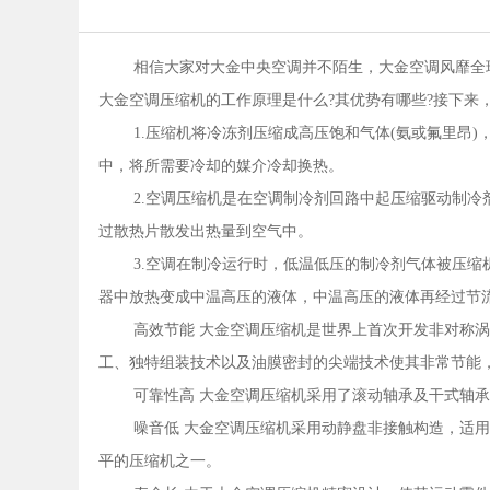
相信大家对大金中央空调并不陌生，大金空调风靡全
大金空调压缩机的工作原理是什么?其优势有哪些?接下来
1.压缩机将冷冻剂压缩成高压饱和气体(氨或氟里昂
中，将所需要冷却的媒介冷却换热。
2.空调压缩机是在空调制冷剂回路中起压缩驱动制
过散热片散发出热量到空气中。
3.空调在制冷运行时，低温低压的制冷剂气体被压
器中放热变成中温高压的液体，中温高压的液体再经过节
高效节能 大金空调压缩机是世界上首次开发非对称
工、独特组装技术以及油膜密封的尖端技术使其非常节能
可靠性高 大金空调压缩机采用了滚动轴承及干式轴
噪音低 大金空调压缩机采用动静盘非接触构造，适用于
平的压缩机之一。