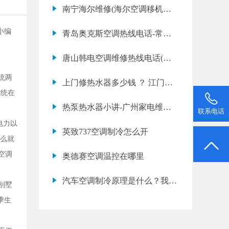
点告诉用户
南宁海尔维修(海尔空调移机价
格表)
小编
青岛奥克斯空调热线电话-常州
春兰中央空调如果出现以下几种
唐山韩电空调维修热线电话(韩
情况要及时维修
电空调漏水怎么解决内机漏水怎
统两
上门修热水器多少钱 ？ 江门维
么办)
系统在
修热水器收费标准
热泵热水器小讲-广州家电维修-
联系电话
帅康热水器
电力以
英致737空调制冷怎么开
那么就
空调
奥德赛空调温控在哪里
汽车空调制冷原理是什么？我要
别墅
全的
季生