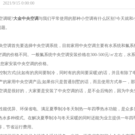
2021/9/15 0:00:00
空调呢?
大金中央空调
与我们平常使用的那种小空调有什么区别?今天就和
问题。
央空调首先要选择中央空调系统，目前家用中央空调主要有水系统和氟系
的价格不同。一般氟系统中央空调安装价格在300-500元/㎡左右，水
算出您家安装中央空调的价格。
控制方式(比如有的房间要制冷，同时有的房间要采暖)的话，并且有除了
产的家用中央空调产品;如果你只是普通别墅的话，而且使用方式单一，
央空调是很好的，大家要是安装了中央空调的话，是不会后悔的，因为中央
性能优异、环保省电、满足夏季制冷冬天制热一年四季热水功能，是众多
中热水多种模式。在解决夏季制冷与冬天采暖的同时还能为业主提供一年四
得，节省运行费用。