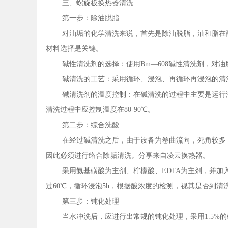
三、螺旋板换热器清洗
第一步：除油脱脂
对油垢的化学清洗来说，首先是除油脱脂，油和脂在
材料选择是关键。
碱性清洗剂的选择：使用Bm—608碱性清洗剂，对
碱清洗的工艺：采用循环、浸泡、再循环再浸泡的清
碱清洗剂的温度控制：在碱清洗的过程中主要是运行
清洗过程中应控制温度在80-90℃。
第二步：综合洗酸
在经过碱清洗之后，由于设备为卷曲流向，死角较多
因此必须进行络合除垢清洗。分享来自凌云换热器。
采用氨基磺酸为主剂、柠檬酸、EDTA为主剂，并加入0.
过60℃，循环浸泡5h，根据酸浓度的检测，视其是否到清
第三步：钝化处理
当水冲洗后，应进行出常规的钝化处理，采用1.5%的磷