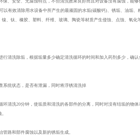
环保、安全、无腐蚀特点，不但清洗效果良好而且对设备没有腐蚀，能够
可以有效清除用水设备中所产生的最顽固的水垢(碳酸钙)、锈垢、油垢、
、镍、钛、橡胶、塑料、纤维、玻璃、陶瓷等材质产生侵蚀、点蚀、氧化
进行清洗除垢，根据垢量多少确定清洗循环的时间和加入药剂多少，确认
检查系统状态，是否有泄漏，同时将浮锈清洗掉
循环清洗20分钟，使垢质和清洗的各部件的分离，同时对没有结垢的物体
蚀。
治管路和部件腐蚀以及新的锈垢生成。