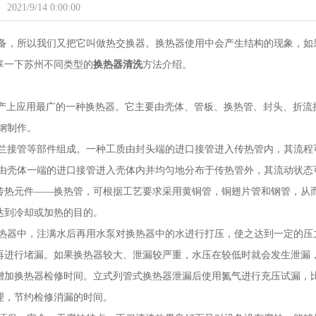
2021/9/14 0:00:00
备，所以我们又把它叫做热交换器。换热器使用中会产生结构的现象，如
享一下苏州不同类型的
换热器清洗
方法介绍。
前化工及酒精生产上应用最广的一种换热器。它主要由壳体、管板、换热管、封头、折流
钢制作。
兰接管等部件组成。一种工质由封头端的进口接管进入传热管内，其流程
质由壳体一端的进口接管进入壳体内并均匀地分布于传热管外，其流动状态
传热元件——换热管，可根据工艺要求采用黄铜管，铜翅片管和钢管，从
达到冷却或加热的目的。
热器中，注满水后再用水泵对换热器中的水进行打压，使之达到一定的压
再进行堵漏。如果换热器较大、泄漏较严重，水压在较低时就会发生泄漏
增加换热器检修时间。立式列管式换热器泄漏后使用氮气进行充压试漏，
理，节约检修消漏的时间。