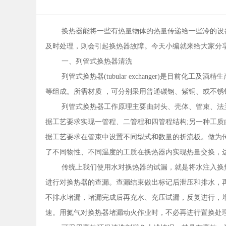
换热器能将一些有热量物体的热量传递给一些冷的设
及时处理，则会引起换热器故障。今天小编就来给大家分
一、列管式换热器清洗
列管式换热器(tubular exchanger)是目
等组成。所需材质 ，可分别采用普通碳钢、紫铜、或不锈
列管式换热器工作原理主要由封头、壳体、管束、法
据工艺要求实现一管程、二管程和四管程结构;另一种工
据工艺要求在管束中设置不同型式和数量的折流板。做为
了不同物性、不同温度的工质在换热器内实现热量交换，
传统上我们使用水对换热器的试漏，就是将水注入换
进行对换热器的查漏。查漏结束做出标记后泄压和排水，
不排水堵漏，堵漏完成后再充水、充压试漏，反复进行，
速。用氮气对换热器堵漏动火作业时，不必再进行置换处