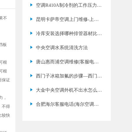
惠而浦冰箱网
空调R410A制冷剂的工作压力是
多少
果不
昆明卡萨帝空调上门维修-上海
中央空调改造技术
冷库安装选择哪种排管器材比较
好呢？
挡板
中央空调水系统清洗方法
唐山惠而浦空调维修[客服电话]
可根
唐山惠而浦空调维修服务中心
可根
西门子冰箱加氟的步骤—西门子
而保证
冰箱加氟的方法
大金中央空调外机不出水怎么解
力，
决
合肥海尔客服电话(海尔空调维
，不得
修价格表)
比较快