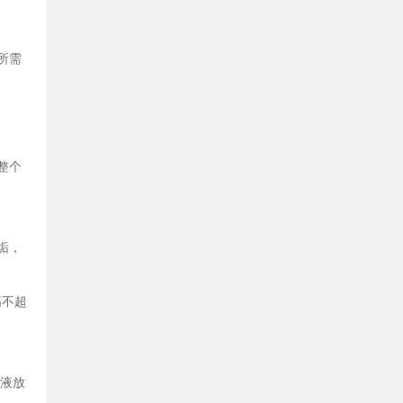
所需
整个
垢，
高不超
化液放