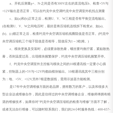
a、开机后测量p+、N-之间是否有300V左右的直流电压b、检查+5V与
+12V输出是否正常，可以在约克中央空调约克中央空调室外机找点测量
c、如(a)和(b)正常之后，检测U、V、W三相是否有平衡交流电输出。
(在检测U、V、W之间电压时，最好是将压缩机连线拆下检查)d、如(a)、
(b)、(c)都正常之后，检查约克中央空调压缩机线圈阻值是否正常。(约克中
央空调压缩机三个端子阻值是否相等，阻值应为1～3欧姆。)
e、模块更换及安装时，必须要涂散热膏，螺丝要均衡拧紧，紧贴散热
膏，否则温度过高，出现模块频繁保护，约克中央空调压缩机频繁开停。
f、约克中央空调室外主控板与模块之间的10根通讯线一定要小心插
紧，控制器上的+5V与+12V均都由模块输出。10根通讯线其中三根分别
为：地、+5V、+12V,另外7根是数据线，需用示波器方能检测。
是17年中央空调维修方面的老品牌，拥有数万的客户，以及和很多大
型企业达成维修合作，因此是信得过的中央空调维修企业，维修师傅拥有精
湛的维修技术，如果你对“约克中央空调压缩机的检查与维修”方面不了解，
或者无法自行维修，可以随时联系我们，我们的24小时服务热线：400-657-