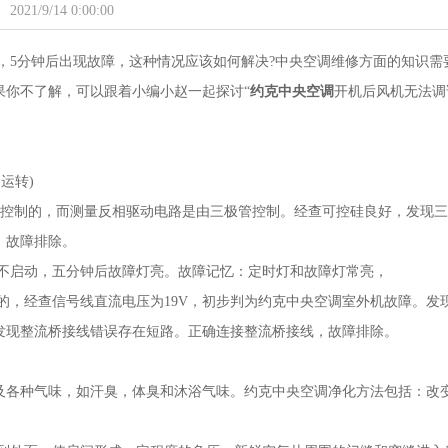
2021/9/14 0:00:00
，5分钟后出现故障，这种情况应该如何解决?中央空调维修方面的知识需
果你不了解，可以跟着小编小赵一起探讨“
约克中央空调
开机后风机无法调
运转)
硅控制的，而测量反相驱动电路是由三极管控制。经查可控硅良好，发现三
，故障排除。
不启动，五分钟后故障灯亮。故障记忆：定时灯和故障灯常亮，
的，经查信号线直流电压为19V，初步判为约克中央空调室外机故障。发
发现整流桥接线错误存在短路。正确连接整流桥接线，故障排除。
以及各种气味，如汗臭，体臭和沐浴气味。约克中央空调净化方法包括：改