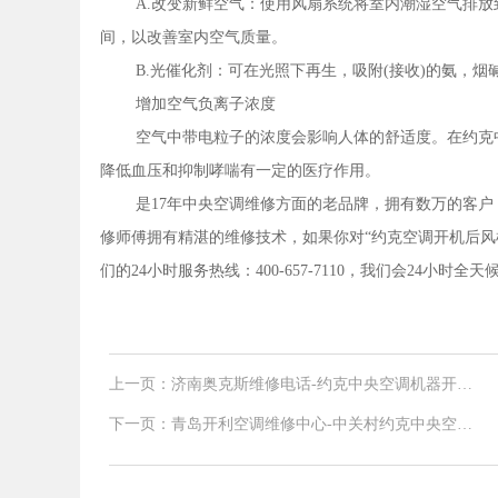
A.改变新鲜空气：使用风扇系统将室内潮湿空气排
间，以改善室内空气质量。
B.光催化剂：可在光照下再生，吸附(接收)的氨，
增加空气负离子浓度
空气中带电粒子的浓度会影响人体的舒适度。在约克
降低血压和抑制哮喘有一定的医疗作用。
是17年中央空调维修方面的老品牌，拥有数万的客
修师傅拥有精湛的维修技术，如果你对“约克空调开机后风
们的24小时服务热线：400-657-7110，我们会24小时全
上一页：济南奥克斯维修电话-约克中央空调机器开机
出现红灯保护如何维修
下一页：青岛开利空调维修中心-中关村约克中央空调
外机不工作维修指南