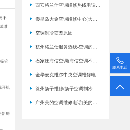
高中央空调上门维修收费标准)
西安格兰仕空调维修热线电话
(格兰仕空调漏水怎么解决内机
要不
秦皇岛大金空调维修中心(大金
漏水怎么办)
试维
空调网点地址查询)
空调制冷变差原因
杭州格兰仕服务热线-空调的故
障代码e5是什么意思？
石家庄海信空调(海信空调不制
极管
联系电话
热是什么原因)
金华麦克维尔中央空调维修电话
(麦克维尔中央空调上门维修收
现开机
徐州扬子维修(扬子空调制冷效
费标准)
果差是什么原因)
广州美的空调维修电话(美的空
调故障代码e9是什么意思)
变新鲜