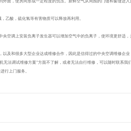
放到外面，使房间形成一定程度的负压。新鲜空气从周围的门缝和窗缝进入
烟碱，乙酸，硫化氢等有害物质可以释放再利用。
中央空调上安装负离子发生器可以增加空气中的负离子，使环境更舒适，
户，以及和很多大型企业达成维修合作，因此是信得过的中央空调维修企业
机无法调试维修方案”方面不了解，或者无法自行维修，可以随时联系我
天候进行上门服务。