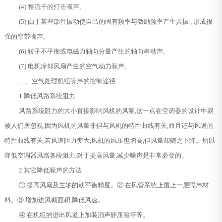
(4) 整流子的打击噪声;
(5) 由于某些部件振动使自己的固有频率与激励频率产生共振 , 形成很
强的窄带噪声;
(6) 转子不平衡或电磁力轴向分量产生的轴向串动声;
(7) 电机冷却风扇产生的空气动力噪声。
二、空气处理机组噪声的控制途径
1.降低风路系统阻力
风路系统阻力的大小直接影响风机的风量,这一点在空调器的设计中易
被人们所忽视,因为风机的风量非但与风机的特性曲线有关,而且还与风道的
特性曲线有关,若风道阻力变大,风机的风压也增高,但风量却随之下降。所以
降低空调器风路各段阻力,对于提高风量,减少噪声是非常必要的。
2.其它降低噪声的方法
① 提高风扇及主轴的动平衡精度。② 在风管系统上覆上一层隔声材
料。③ 增加进风截面积,降低风速。
④ 在机组的进出风道上加装消声静压箱等等。