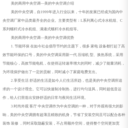
美的商用中央空调—美的中央空调介绍
美的中央空调，自1999年进入行业以来，十年的发展已经成为国内中
央空调厂家中品类最齐全的企业。主要类型有：L系列离心式冷水机组、C
系列螺杆式冷水机组、满液式螺杆冷水机组等。
美的商用中央空调—美的中央空调优势
1. 节能环保 在如今社会倡导节约的主题下，很多 家电 设备都打起了高
效节能环保的口号，美的中央空调采用新一代 压缩机 型、换热系统，采用
节能核心，高效节能电机，在使得运转速率增大的同时，减少了能量消耗，
为环境保护做出了一定的贡献，同时减小了家庭电费支出。
2.享受生活 舒适的生活是如今人们生活所趋，也是美的中央空调所追
求的一个设计理念。它可以快速制冷制热，进行均匀送风，同时超低音运
作，给人们营造出安静舒适的日常与夜间生活环境。
3.时尚外观 客厅 中央空调作为中央空调的一种，对于外观有很大的影
响，美的中央空调拥有超薄且精致的机身，节省了安装空间且可以配合各种
装饰 装修 ，同时采取隐蔽安装，不占用额外空间，使得整个空间更加宽