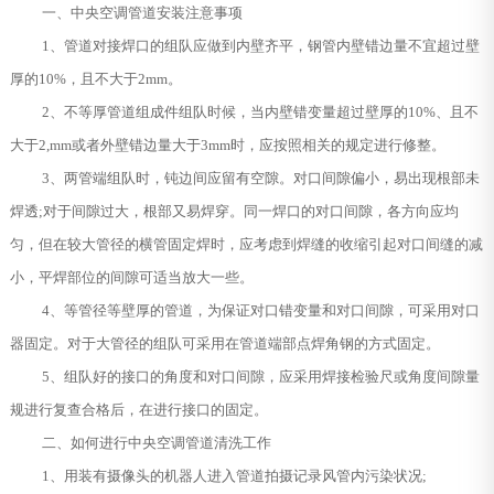
一、中央空调管道安装注意事项
1、管道对接焊口的组队应做到内壁齐平，钢管内壁错边量不宜超过壁
厚的10%，且不大于2mm。
2、不等厚管道组成件组队时候，当内壁错变量超过壁厚的10%、且不
大于2,mm或者外壁错边量大于3mm时，应按照相关的规定进行修整。
3、两管端组队时，钝边间应留有空隙。对口间隙偏小，易出现根部未
焊透;对于间隙过大，根部又易焊穿。同一焊口的对口间隙，各方向应均
匀，但在较大管径的横管固定焊时，应考虑到焊缝的收缩引起对口间缝的减
小，平焊部位的间隙可适当放大一些。
4、等管径等壁厚的管道，为保证对口错变量和对口间隙，可采用对口
器固定。对于大管径的组队可采用在管道端部点焊角钢的方式固定。
5、组队好的接口的角度和对口间隙，应采用焊接检验尺或角度间隙量
规进行复查合格后，在进行接口的固定。
二、如何进行中央空调管道清洗工作
1、用装有摄像头的机器人进入管道拍摄记录风管内污染状况;