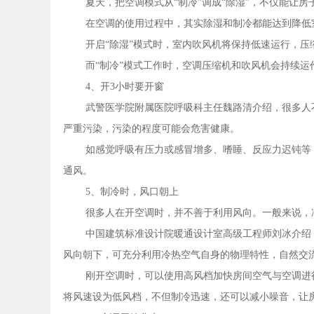
夏天，把空调模式从“制冷”调成“除湿”，不仅能让
在空调的使用过程中，其实除湿和制冷都能达到降低
开启“除湿”模式时，室内吹风机将保持低速运行，
而“制冷”模式工作时，空调压缩机和吹风机会持续
4、开3小时要开窗
武警医学院附属医院呼吸科主任魏路清介绍，很多人不
严重污染，污染的程度可能会危害健康。
如感觉呼吸有压力或感冒增多、嗜睡、反应力迟钝等
通风。
5、制冷时，风口朝上
很多人在开空调时，并不善于利用风向。一般来说，
中国建筑标准设计院暖通设计室高级工程师刘冰介绍
风向朝下，可充分利用冷热空气自身的物理特性，自然交
刚开空调时，可以使用高风档加快房间空气与空调进
将风速设为低风档，不但制冷迅速，还可以减小噪音，让房