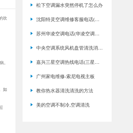
仕空调清洗保养多少钱一次)
松下空调漏水突然停机了怎么办
的吹
沈阳特灵空调维修客服电话(特
灵空调开不了机怎么办)
苏州华凌空调电话(华凌空调不
制热应该怎么办)
中央空调系统风机盘管清洗消毒
的意义
嘉兴三星空调热线电话(三星空
生病。
调故障代码e3是什么意思)
广州家电维修-索尼电视主板
。如
教你热水器清洗清洗的方法
美的空调不制冷,空调清洗
起