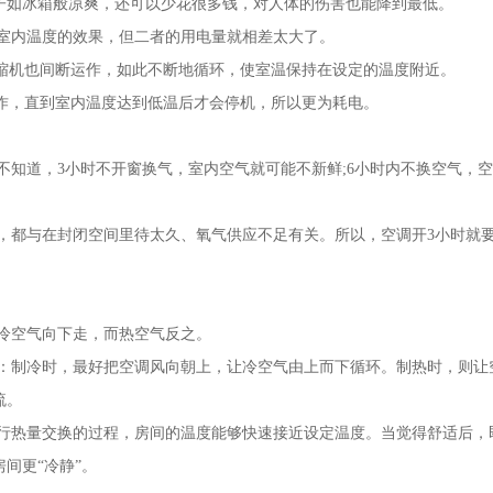
房子如冰箱般凉爽，还可以少花很多钱，对人体的伤害也能降到最低。
室内温度的效果，但二者的用电量就相差太大了。
压缩机也间断运作，如此不断地循环，使室温保持在设定的温度附近。
运作，直到室内温度达到低温后才会停机，所以更为耗电。
知道，3小时不开窗换气，室内空气就可能不新鲜;6小时内不换空气，
，都与在封闭空间里待太久、氧气供应不足有关。所以，空调开3小时就
冷空气向下走，而热空气反之。
：制冷时，最好把空调风向朝上，让冷空气由上而下循环。制热时，则让
流。
行热量交换的过程，房间的温度能够快速接近设定温度。当觉得舒适后，
间更“冷静”。