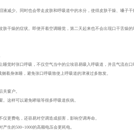
泪液减少。同时也会带走皮肤和呼吸道中的水分，使得皮肤干燥、嗓子干
皮肤干燥的症状。即便开着空调睡觉，第二天起来也不会出现口干舌燥的
。
上睡觉时张口呼吸，不仅空气当中的尘埃容易吸入呼吸道，并且气流在口
成侧着身体睡，避免张口呼吸致使上呼吸道的津液过多散发。
后关窗户。
窗。这样可以避免哮喘等很多呼吸道疾病。
不仅更费电，还容易对空调造成损害，影响空调寿命。
生的500~1000的高额电压会更耗电。