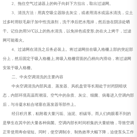
2、拖住空气过滤器上的钩子向斜下方拉出，取出过滤网。
3、清洗方法：用真空吸尘器除去灰尘，或者用清水或温水清洗，尘土
过多时用软毛刷子加中性洗涤剂，洗干净后把水甩掉，然后放在阴凉处晒
干。记住勿用50℃以上的热水清洗，以免掉色或变形;勿在火上烤干，过滤
网可能着火。
4、过滤网在清洗之后务必装上。将过滤网挂在吸入格栅上部的突起部
分上，然后固定于吸入格栅上;将吸入格栅背面的凸柄向内滑动，将过滤网
安装于吸入格栅。
二、中央空调清洗的主要内容
中央空调清洗内部风道、蒸发器、风机盘管等长期处于封闭阴暗状
态，内部环境高温而潮湿。空气中的杂质、灰尘、细菌、病毒进入空调内部
后，与冷凝水粘合堵塞在蒸发器等部件上。
经日积月累，粘附着大量污垢、油泥、积碳等。而人们肉眼看不到的
是孳生在其中的大量各种病菌。空调内部长时间积集的大量赃物，导致空调
正常使用寿命缩短。同时，使空调制冷、制热效率大幅下降，迫使泵头工作