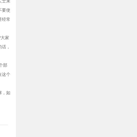
人士来
不要使
要经常
?大家
的话，
个部
在这个
解，如