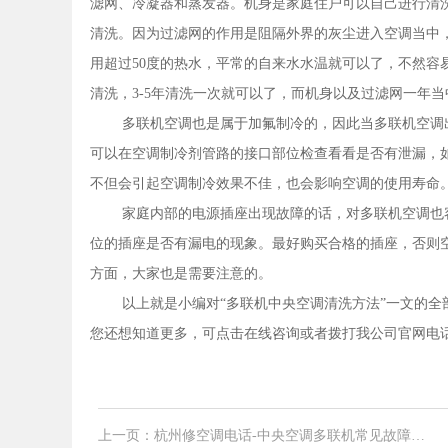
滤网、冷凝器和蒸发器。机身是家庭住户可以自己进行清
清洗。因为过滤网的作用是阻隔外界的灰尘进入空调当中
用超过50度的热水，平常的自来水水温就可以了，不然容
清洗，3-5年清洗一次就可以了，而机身以及过滤网一年
多联机空调也是属于加氟制冷的，因此当多联机空调
可以在空调制冷剂管路的接口部位检查看看是否有泄漏，
不但会引起空调制冷效果不佳，也会影响空调的使用寿命
家庭内部的电源插座出现故障的话，对多联机空调也
位的插座是否有漏电的现象。最好购买合格的插座，否则
方面，大家也是需要注意的。
以上就是小编对“多联机中央空调清洗方法”一文的全
您还想知道更多，可点击在线咨询或者拨打我公司官网电话400
上一页：杭州修空调电话-中央空调多联机常见故障代