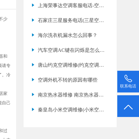
的列明常见容量冷
上海荣事达空调客服电话-空调
过滤器多久更换 为何要定期更
不少
石家庄三星服务电话(三星空调
换
维修多少钱)
海尔洗衣机漏水怎么回事？
汽车空调AC键在闪烁是怎么的
器和
一回事？
唐山约克空调维修(约克空调故
须请专
障代码e8是什么意思)
了。冷
空调外机不转的原因有哪些
联系电话
居家
南京热水器维修 南京热水器维
能自己
修公司
秦皇岛小米空调维修(小米空调
故障代码e5是什么意思)
和过