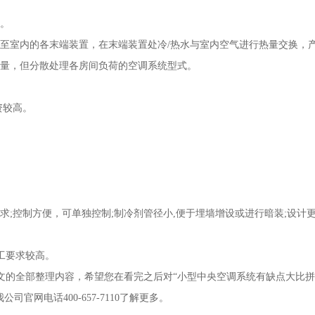
。
送至室内的各末端装置，在末端装置处冷/热水与室内空气进行热量交换，
热量，但分散处理各房间负荷的空调系统型式。
资较高。
求;控制方便，可单独控制;制冷剂管径小,便于埋墙增设或进行暗装;设计
工要求较高。
文的全部整理内容，希望您在看完之后对“小型中央空调系统有缺点大比拼
网电话400-657-7110了解更多。