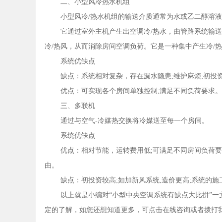
二、小型风冷热水机组
小型风冷/热水机组的输送介质通常为水或乙二醇溶液
它通过室外主机产生出空调冷/热水，由管路系统输
冷/热风，从而消除房间空调负荷。它是一种集中产生冷/
系统优缺点
缺点：系统相对复杂，存在漏水隐患;维护麻烦;初投
优点：可实现各个房间单独控制;满足不同负荷要求。
三、多联机
通过与空气-冷媒热交换将冷媒送至每一个房间。
系统优缺点
优点：相对节能，运转费用低;可满足不同房间负荷要
由。
缺点：初投资较高;如加新风系统,造价更高;系统的施
以上就是小编对“小型中央空调系统有缺点大比拼”一
定的了解，如您还想知道更多，可点击在线咨询或者拨打我公司官