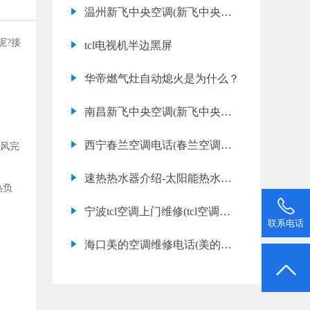
信空调漏水怎么解决内机漏水怎
温州新飞中央空调(新飞中央空
么办)
调不制热是什么原因)
呢?接
tcl电视机半边黑屏
华帝燃气灶自动熄火是为什么？
南昌新飞中央空调(新飞中央空
调不制热是什么原因)
西宁春兰空调电话(春兰空调不
风完
制热应该怎么办)
速热热水器介绍-太阳能热水器
热负
选择—挑选太阳能
宁波tcl空调上门维修(tcl空调不
联系电话
制冷应该怎么办)
海口美的空调维修电话(美的空
调故障代码e6是什么意思)