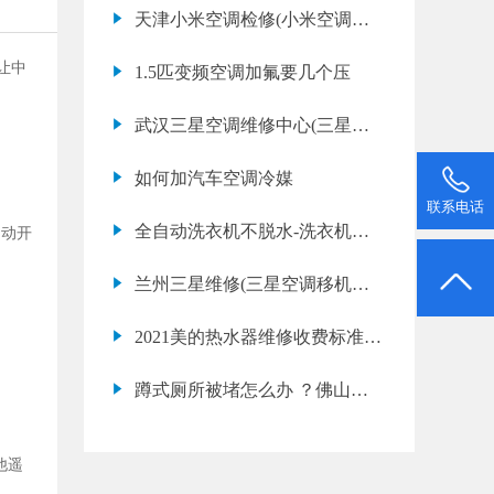
公式是什么？
天津小米空调检修(小米空调不
制冷是什么原因)
让中
1.5匹变频空调加氟要几个压
武汉三星空调维修中心(三星空
调网点地址查询)
如何加汽车空调冷媒
联系电话
全自动洗衣机不脱水-洗衣机不
自动开
脱水e3
兰州三星维修(三星空调移机价
格表)
2021美的热水器维修收费标准—
维修热水器要多少
蹲式厕所被堵怎么办 ？佛山大
佬不用动手 ，让马
他遥