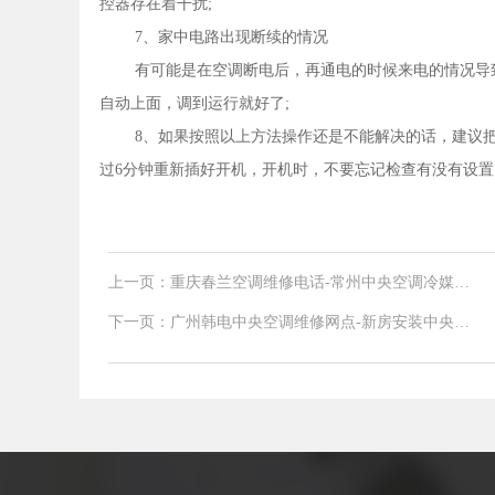
控器存在着干扰;
7、家中电路出现断续的情况
有可能是在空调断电后，再通电的时候来电的情况导
自动上面，调到运行就好了;
8、如果按照以上方法操作还是不能解决的话，建议把
过6分钟重新插好开机，开机时，不要忘记检查有没有设置
上一页：重庆春兰空调维修电话-常州中央空调冷媒铜
管的安装过程
下一页：广州韩电中央空调维修网点-新房安装中央空
调和地暖哪个好