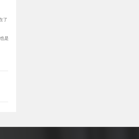
在了
，也是